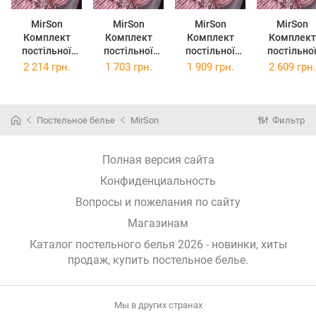
MirSon
MirSon
MirSon
MirSon
Комплект
Комплект
Комплект
Комплект
постільної
постільної
постільної
постільно
білизни Бязь
білизни Бязь
білизни Бязь
білизни Бязь
2 214 грн.
1 703 грн.
1 909 грн.
2 609 грн.
Premium 17-
Premium 17-
Premium 17-
Premium 17
0079 Kosett
0079 Kosett
0079 Kosett
0079 Koset
220х240 см
175х210 см
200х220 см
2х143х210 
Постельное белье
MirSon
Фильтр
Полная версия сайта
Конфиденциальность
Вопросы и пожелания по сайту
Магазинам
Каталог постельного белья 2026 - новинки, хиты
продаж,
купить постельное белье
.
Мы в других странах