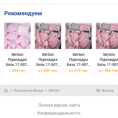
Рекомендуем
MirSon
MirSon
MirSon
MirSon
Підковдра
Підковдра
Підковдра
Підковдр
Бязь 17-0077
Бязь 17-0079
Бязь 17-0079
Бязь 17-00
Melani 220 x
Kosett 143 x
Kosett 160 x
Kosett 175 
1 399 грн.
от
849 грн.
от
919 грн.
от
986 грн
240 см
210 см
220 см
210 см
Постельное белье
MirSon
Фильтр
Полная версия сайта
Конфиденциальность