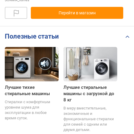
SONMIR_homes
Перейти в магазин
Полезные статьи
Лучшие тихие
Лучшие стиральные
стиральные машины
машины с загрузкой до
8 кг
Стиралки с комфортным
уровнем шума для
В меру вместительные,
эксплуатации в любое
экономичные и
время суток.
функциональные стиралки
для семей с одним или
двумя детьми.