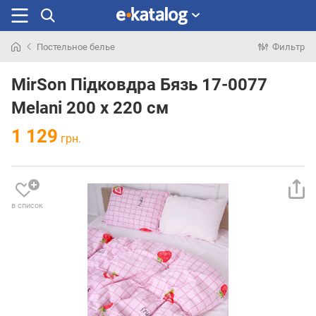
Постельное белье
Фильтр
Искали
раньше
MirSon Підковдра Бязь 17-0077
Melani 200 x 220 см
1 129
грн.
в список