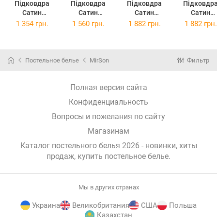
Підковдра
Підковдра
Підковдра
Підковдр
Сатин
Сатин
Сатин
Сатин
Premium 22-
Premium 22-
Premium 22-
Premium 22
1 354 грн.
1 560 грн.
1 882 грн.
1 882 грн.
1117 Linda
1117 Linda
1117 Linda
1117 Lind
143х210 см
160х220 см
175х210 см
200х220 с
Постельное белье
MirSon
Фильтр
Полная версия сайта
Конфиденциальность
Вопросы и пожелания по сайту
Магазинам
Каталог постельного белья 2026 - новинки, хиты
продаж,
купить постельное белье
.
Мы в других странах
Украина
Великобритания
США
Польша
Казахстан