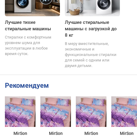
Лучшие тихие
Лучшие стиральные
стиральные машины
машины с загрузкой до
8 кг
Стиралки с комфортным
уровнем шума для
В меру вместительные,
эксплуатации в любое
экономичные и
время суток.
функциональные стиралки
для семей с одним или
двумя детьми.
Рекомендуем
MirSon
MirSon
MirSon
MirSon