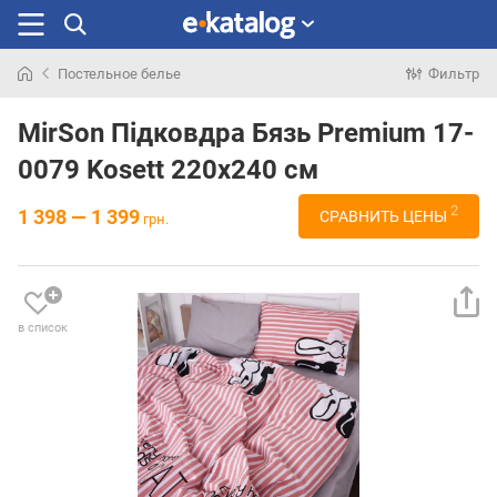
Постельное белье
Фильтр
Искали
раньше
MirSon Підковдра Бязь Premium 17-
0079 Kosett 220х240 см
2
1 398 — 1 399
СРАВНИТЬ ЦЕНЫ
грн.
в список