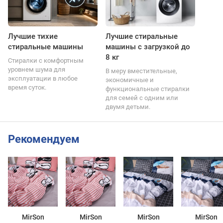
Лучшие тихие
Лучшие стиральные
стиральные машины
машины с загрузкой до
8 кг
Стиралки с комфортным
уровнем шума для
В меру вместительные,
эксплуатации в любое
экономичные и
время суток.
функциональные стиралки
для семей с одним или
двумя детьми.
Рекомендуем
MirSon
MirSon
MirSon
MirSon