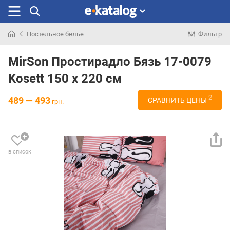
Постельное белье
Фильтр
Искали
раньше
MirSon Простирадло Бязь 17-0079
Kosett 150 х 220 см
2
489 — 493
СРАВНИТЬ ЦЕНЫ
грн.
в список