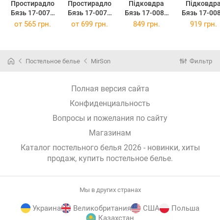
Простирадло
Простирадло
Підковдра
Підковдр
Бязь 17-0079
Бязь 17-0079
Бязь 17-0084
Бязь 17-00
Kosett 200 х
Kosett 220 х
Adrienn 143 x
Adrienn 160
от
565 грн.
от
699 грн.
849 грн.
919 грн.
220 см
240 см
210 см
220 см
Постельное белье
MirSon
Фильтр
Полная версия сайта
Конфиденциальность
Вопросы и пожелания по сайту
Магазинам
Каталог постельного белья 2026 - новинки, хиты
продаж,
купить постельное белье
.
Мы в других странах
Украина
Великобритания
США
Польша
Казахстан