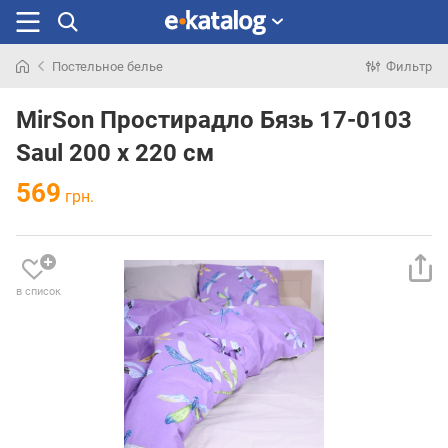
Постельное белье
Фильтр
Искали
раньше
MirSon Простирадло Бязь 17-0103
Saul 200 х 220 см
569
грн.
в список