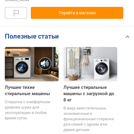
SONMIR_homes
Перейти в магазин
Полезные статьи
Лучшие тихие
Лучшие стиральные
стиральные машины
машины с загрузкой до
8 кг
Стиралки с комфортным
уровнем шума для
В меру вместительные,
эксплуатации в любое
экономичные и
время суток.
функциональные стиралки
для семей с одним или
двумя детьми.