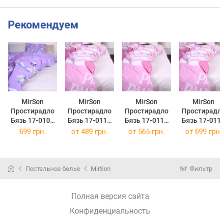
Рекомендуем
MirSon
MirSon
MirSon
MirSon
Простирадло
Простирадло
Простирадло
Простирад
Бязь 17-0103
Бязь 17-0110
Бязь 17-0110
Бязь 17-01
Saul 220 х 240
Pink Pantere
Pink Pantere
Pink Pante
699 грн.
от
489 грн.
от
565 грн.
от
699 грн
см
150 х 220 см
200 х 220 см
220 х 240 
Постельное белье
MirSon
Фильтр
Полная версия сайта
Конфиденциальность