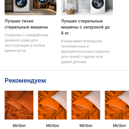
Лучшие тихие
Лучшие стиральные
стиральные машины
машины с загрузкой до
8 кг
Стиралки с комфортным
уровнем шума для
В меру вместительные,
эксплуатации в любое
экономичные и
время суток.
функциональные стиралки
для семей с одним или
двумя детьми.
Рекомендуем
MirSon
MirSon
MirSon
MirSon