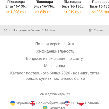
Підковдра
Підковдра
Підковдра
Підковдр
Бязь 16-1364
Бязь 16-1365
Бязь 16-1365
Бязь 16-13
Palermo 220 x
Santorini 143 x
Santorini 160 x
Santorini 17
от
1 398 грн.
от
849 грн.
от
919 грн.
от
986 грн
240 см
210 см
220 см
210 см
Постельное белье
MirSon
Фильтр
Полная версия сайта
Конфиденциальность
Вопросы и пожелания по сайту
Магазинам
Каталог постельного белья 2026 - новинки, хиты
продаж,
купить постельное белье
.
Мы в других странах
Украина
Великобритания
США
Польша
Казахстан