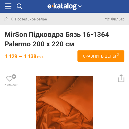
Постельное белье
Фильтр
Искали
раньше
MirSon Підковдра Бязь 16-1364
Palermo 200 x 220 см
2
1 129 — 1 138
СРАВНИТЬ ЦЕНЫ
грн.
в список