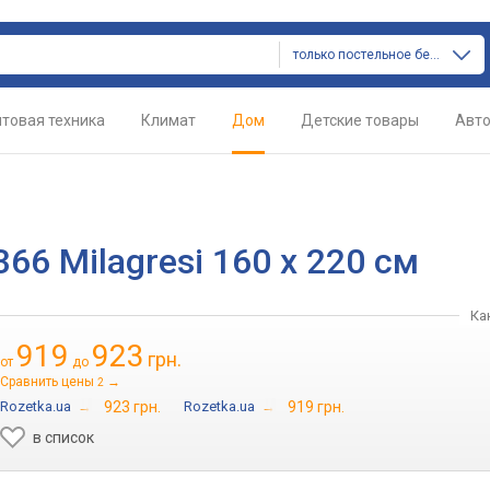
только постельное белье
товая техника
Климат
Дом
Детские товары
Авт
66 Milagresi 160 x 220 см
Ка
919
923
грн.
от
до
Сравнить цены
→
2
Rozetka.ua
→
923 грн.
Rozetka.ua
→
919 грн.
в список