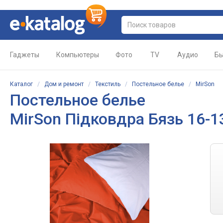
Гаджеты
Компьютеры
Фото
TV
Аудио
Бы
Каталог
/
Дом и ремонт
/
Текстиль
/
Постельное белье
/
MirSon
Постельное белье
MirSon Підковдра Бязь 16-13