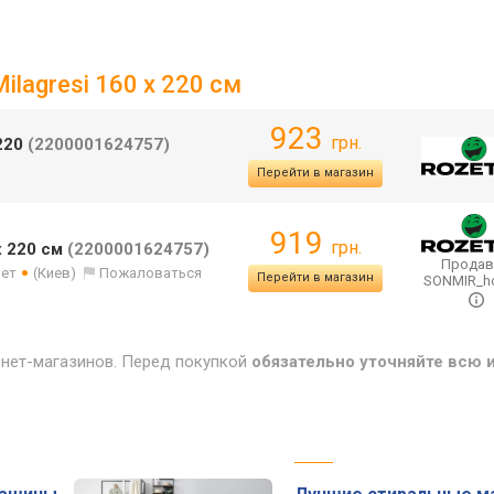
lagresi 160 x 220 см
923
грн.
х220
(2200001624757)
Перейти в магазин
919
грн.
x 220 см
(2200001624757)
Продав
лет
(Киев)
Пожаловаться
Перейти в магазин
SONMIR_
рнет-магазинов. Перед покупкой
обязательно уточняйте всю