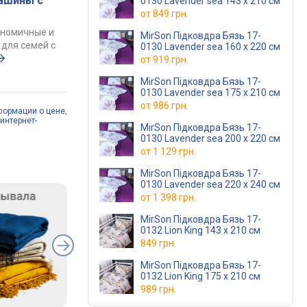
ашины с
0130 Lavender sea 143 x 210 см
от
849 грн.
ономичные и
MirSon Підковдра Бязь 17-
для семей с
0130 Lavender sea 160 x 220 см
от
919 грн.
MirSon Підковдра Бязь 17-
0130 Lavender sea 175 x 210 см
от
986 грн.
формации о цене,
интернет-
MirSon Підковдра Бязь 17-
0130 Lavender sea 200 x 220 см
от
1 129 грн.
MirSon Підковдра Бязь 17-
0130 Lavender sea 220 x 240 см
от
1 398 грн.
MirSon Підковдра Бязь 17-
0132 Lion King 143 x 210 см
849 грн.
MirSon Підковдра Бязь 17-
0132 Lion King 175 x 210 см
989 грн.