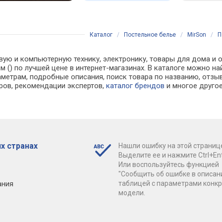
Каталог
/
Постельное белье
/
MirSon
/
П
вую и компьютерную технику, электронику, товары для дома и о
0 см () по лучшей цене в интернет-магазинах. В каталоге можн
аметрам, подробные описания, поиск товара по названию, отзы
аров, рекомендации экспертов,
каталог брендов
и многое друго
х странах
Нашли ошибку на этой страниц
Выделите ее и нажмите Ctrl+Ent
Или воспользуйтесь функцией
"Сообщить об ошибке в описан
ания
таблицей с параметрами конк
модели.