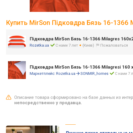
Купить MirSon Підковдра Бязь 16-1366 Mi
Підковдра MirSon Бязь 16-1366 Milagres 160
Rozetka.ua
С нами 7 лет
(Киев)
Пожаловаться
Підковдра MirSon Бязь 16-1366 Milagresi 160 
Маркетплейс:
Rozetka.ua
SONMIR_homes
С нами 7 
Описание товара сформировано на базе данных из инте
непосредственно у продавца.