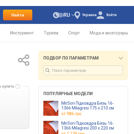
RU
Найти
Украина
Войти
о
Инструмент
Туризм
Спорт
Мода и аксессуары
ПОДБОР ПО ПАРАМЕТРАМ
к купить
ПОПУЛЯРНЫЕ МОДЕЛИ
MirSon Підковдра Бязь 16-
1366 Milagresi 175 x 210 см
от
986 грн.
MirSon Підковдра Бязь 16-
1366 Milagresi 200 x 220 см
от
1 129 грн.