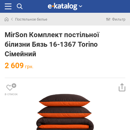
Постельное белье
Фильтр
Искали
раньше
MirSon Комплект постільної
білизни Бязь 16-1367 Torino
Сімейний
2 609
грн.
в список