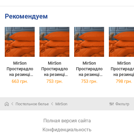
Рекомендуем
MirSon
MirSon
MirSon
MirSon
Простирадло
Простирадло
Простирадло
Простирад
на резинці
на резинці
на резинці
на резинц
полуторне
полуторне
полуторне
двоспальн
663 грн.
753 грн.
753 грн.
798 грн.
100x200+25 см
120x190+25 см
120x200+25 см
140x190+25
16-1364
16-1364
16-1364
16-1364
Palermo Бязь
Palermo Бязь
Palermo Бязь
Palermo Бя
Premium
Premium
Premium
Premium
Постельное белье
MirSon
Фильтр
Полная версия сайта
Конфиденциальность