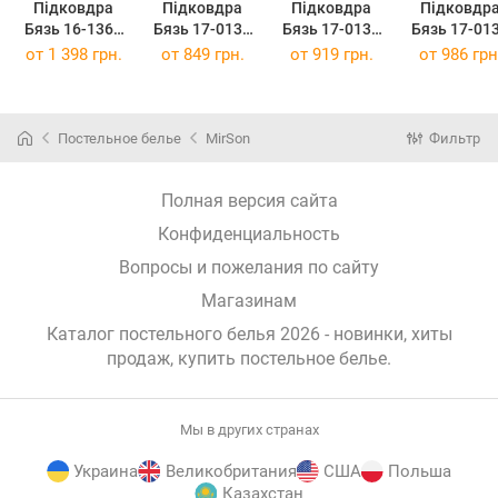
Підковдра
Підковдра
Підковдра
Підковдр
Бязь 16-1367
Бязь 17-0130
Бязь 17-0130
Бязь 17-01
Torino 220 x
Lavender sea
Lavender sea
Lavender s
от
1 398 грн.
от
849 грн.
от
919 грн.
от
986 грн
240 см
143 x 210 см
160 x 220 см
175 x 210 
Постельное белье
MirSon
Фильтр
Полная версия сайта
Конфиденциальность
Вопросы и пожелания по сайту
Магазинам
Каталог постельного белья 2026 - новинки, хиты
продаж,
купить постельное белье
.
Мы в других странах
Украина
Великобритания
США
Польша
Казахстан