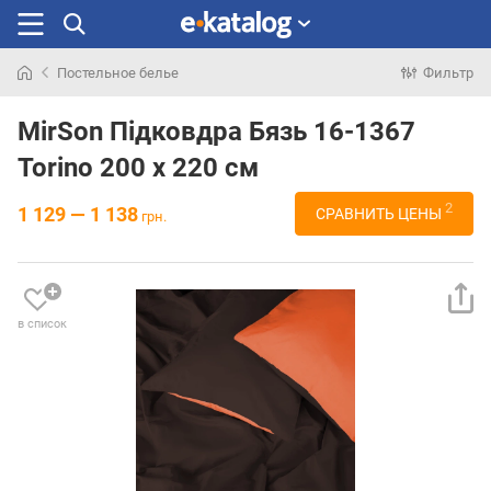
Постельное белье
Фильтр
Искали
раньше
MirSon Підковдра Бязь 16-1367
Torino 200 x 220 см
2
1 129 — 1 138
СРАВНИТЬ ЦЕНЫ
грн.
в список