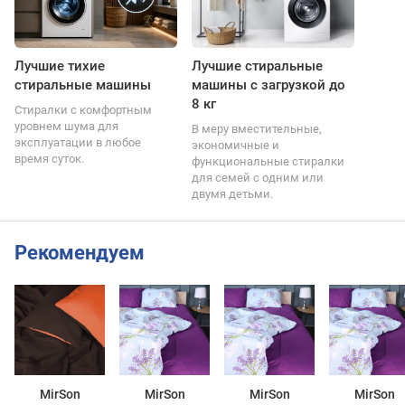
Лучшие тихие
Лучшие стиральные
стиральные машины
машины с загрузкой до
8 кг
Стиралки с комфортным
уровнем шума для
В меру вместительные,
эксплуатации в любое
экономичные и
время суток.
функциональные стиралки
для семей с одним или
двумя детьми.
Рекомендуем
MirSon
MirSon
MirSon
MirSon