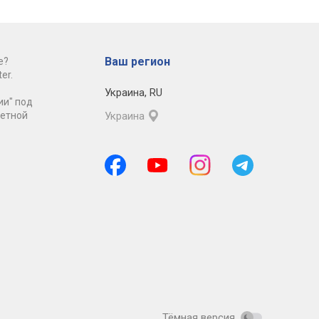
Ваш регион
е?
er.
Украина
,
RU
ии" под
ретной
Украина
Тёмная версия