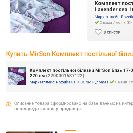
Комплект пост
Lavender sea 1
Маркетплейс:
Rozetk
С нами 7 лет
(Ки
в список
Купить MirSon Комплект постільної біли
Комплект постільної білизни MirSon Бязь 17-0
220 см
(2200001637122)
Маркетплейс:
Rozetka.ua
SONMIR_homes
С нами 7 
Описание товара сформировано на базе данных из инте
непосредственно у продавца.