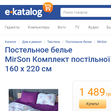
Гаджеты
Компьютеры
Фото
TV
Аудио
Бы
Каталог
/
Дом и ремонт
/
Текстиль
/
Постельное белье
/
MirSon
Постельное белье
MirSon Комплект постільної 
160 x 220 см
1 489
гр
Купить!