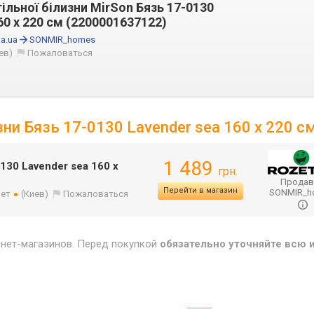
ільної білизни MirSon Бязь 17-0130
60 x 220 см (2200001637122)
a.ua
SONMIR_homes
ев)
Пожаловаться
зни Бязь 17-0130 Lavender sea 160 x 220 с
1 489
130 Lavender sea 160 x
грн.
Продав
Перейти в магазин
SONMIR_
лет
(Киев)
Пожаловаться
рнет-магазинов. Перед покупкой
обязательно уточняйте всю