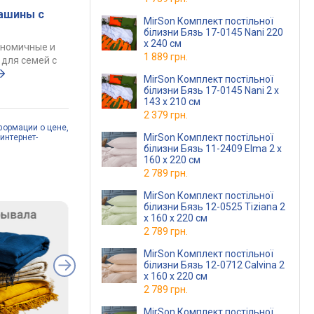
ашины с
MirSon Комплект постільної
білизни Бязь 17-0145 Nani 220
x 240 см
ономичные и
1 889 грн.
для семей с
MirSon Комплект постільної
білизни Бязь 17-0145 Nani 2 x
143 x 210 см
2 379 грн.
формации о цене,
MirSon Комплект постільної
интернет-
білизни Бязь 11-2409 Elma 2 x
160 x 220 см
2 789 грн.
MirSon Комплект постільної
білизни Бязь 12-0525 Tiziana 2
x 160 x 220 см
2 789 грн.
MirSon Комплект постільної
білизни Бязь 12-0712 Calvina 2
x 160 x 220 см
2 789 грн.
MirSon Комплект постільної