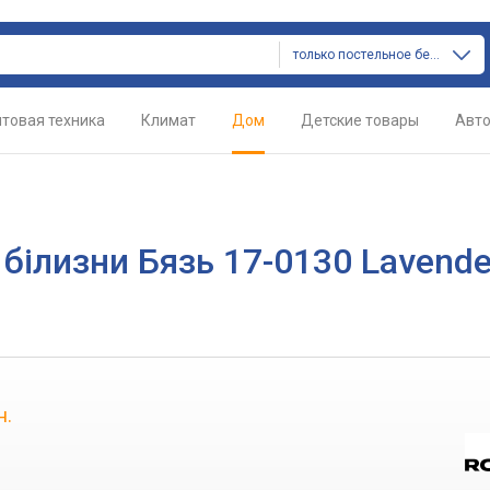
только постельное белье
товая техника
Климат
Дом
Детские товары
Авт
білизни Бязь 17-0130 Lavende
н.