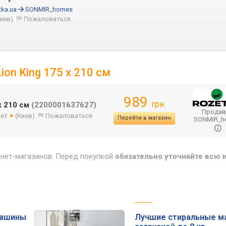
tka.ua
SONMIR_homes
Киев)
Пожаловаться
on King 175 x 210 см
989
грн.
x 210 см
(2200001637627)
Продав
лет
(Киев)
Пожаловаться
Перейти в магазин
SONMIR_
рнет-магазинов. Перед покупкой
обязательно уточняйте всю
машины
Лучшие стиральные м