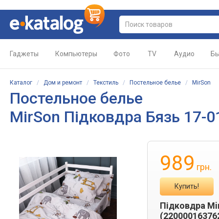
Гаджеты
Компьютеры
Фото
TV
Аудио
Бы
Каталог
/
Дом и ремонт
/
Текстиль
/
Постельное белье
/
MirSon
Постельное белье
MirSon Підковдра Бязь 17-01
989
грн.
Купить!
Підковдра Mir
(22000016376