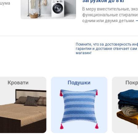
загрузкой до 8 кг
 шума
В меру вместительные, эк
функциональные стиралки 
одним или двумя детьми.
Помните, что за достоверность ин
гарантии и доставке отвечает сам 
магазин!