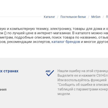
Каталог
/
Постельное белье
/
MirSon
/
П
вую и компьютерную технику, электронику, товары для дома и о
0 см () по лучшей цене в интернет-магазинах. В каталоге можн
аметрам, подробные описания, поиск товара по названию, отзы
аров, рекомендации экспертов,
каталог брендов
и многое друго
х странах
Нашли ошибку на этой страниц
Выделите ее и нажмите Ctrl+Ent
Или воспользуйтесь функцией
"Сообщить об ошибке в описан
ания
таблицей с параметрами конк
модели.