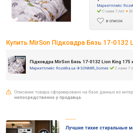
Маркетплейс:
Roze
С нами 7 лет
(
в список
Купить MirSon Підковдра Бязь 17-0132 Li
Підковдра MirSon Бязь 17-0132 Lion King 175 
Маркетплейс:
Rozetka.ua
SONMIR_homes
С нами 7 
Описание товара сформировано на базе данных из инте
непосредственно у продавца.
Лучшие тихие стиральные 