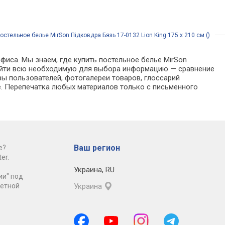
остельное белье MirSon Підковдра Бязь 17-0132 Lion King 175 x 210 см ()
фиса. Мы знаем, где купить постельное белье MirSon
о найти всю необходимую для выбора информацию — сравнение
вы пользователей, фотогалереи товаров, глоссарий
е. Перепечатка любых материалов только с письменного
Ваш регион
е?
er.
Украина
,
RU
ии" под
ретной
Украина