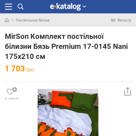
Постельное белье
Фильтр
Искали
раньше
MirSon Комплект постільної
білизни Бязь Premium 17-0145 Nani
175х210 см
1 703
грн.
в список