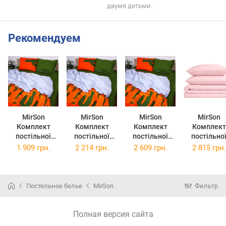
двумя детьми.
Рекомендуем
MirSon
MirSon
MirSon
MirSon
Комплект
Комплект
Комплект
Комплект
постільної
постільної
постільної
постільно
білизни Бязь
білизни Бязь
білизни Бязь
білизни Бязь
1 909 грн.
2 214 грн.
2 609 грн.
2 815 грн.
Premium 17-
Premium 17-
Premium 17-
Premium 11
0145 Nani
0145 Nani
0145 Nani
2409 Elma
200х220 см
220х240 см
2х143х210 см
2х160х220 
Постельное белье
MirSon
Фильтр
Полная версия сайта