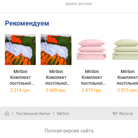
двумя детьми.
Рекомендуем
MirSon
MirSon
MirSon
MirSon
Комплект
Комплект
Комплект
Комплект
постільної
постільної
постільної
постільно
білизни Бязь
білизни Бязь
білизни Бязь
білизни Бязь
2 214 грн.
2 609 грн.
2 815 грн.
2 815 грн.
Premium 17-
Premium 17-
Premium 11-
Premium 12
0145 Nani
0145 Nani
2409 Elma
0525 Tizia
220х240 см
2х143х210 см
2х160х220 см
2х160х220 
Постельное белье
MirSon
Фильтр
Полная версия сайта