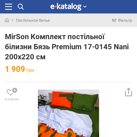
Постельное белье
Фильтр
Искали
раньше
MirSon Комплект постільної
білизни Бязь Premium 17-0145 Nani
200х220 см
1 909
грн.
в список