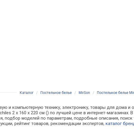
Каталог
/
Постельное белье
/
MirSon
/
Постельное белье MirS
вую и компьютерную технику, электронику, товары для дома и о
chiles 2 x 160 x 220 см () по лучшей цене в интернет-магазина
, подбор моделей по параметрам, подробные описания, поиск 
рукции, рейтинг товаров, рекомендации экспертов,
каталог брен