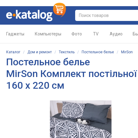
Гаджеты
Компьютеры
Фото
TV
Аудио
Бы
Каталог
/
Дом и ремонт
/
Текстиль
/
Постельное белье
/
MirSon
Постельное белье
MirSon Комплект постільної 
160 x 220 см