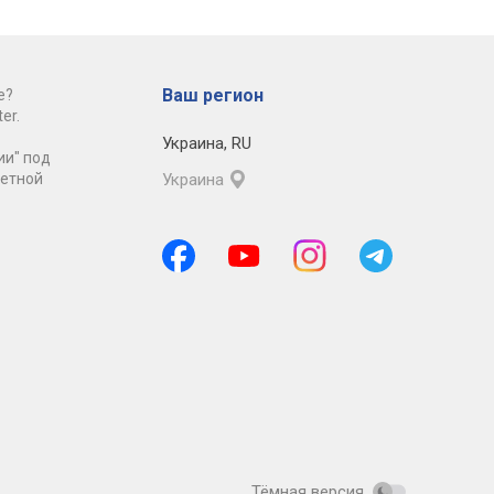
Ваш регион
е?
er.
Украина
,
RU
ии" под
ретной
Украина
Тёмная версия