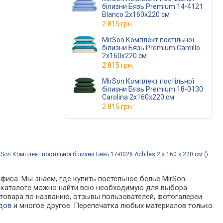
білизни Бязь Premium 14-4121
Blanco 2х160х220 см
2 815 грн.
MirSon Комплект постільної
білизни Бязь Premium Camillo
2х160х220 см
(12-0712 + 17-4735)
2 815 грн.
MirSon Комплект постільної
білизни Бязь Premium 18-0130
Carolina 2х160х220 см
2 815 грн.
on Комплект постільної білизни Бязь 17-0026 Achiles 2 x 160 x 220 см ()
фиса. Мы знаем, где купить постельное белье MirSon
х. В каталоге можно найти всю необходимую для выбора
товара по названию, отзывы пользователей, фотогалереи
дов
и многое другое. Перепечатка любых материалов только