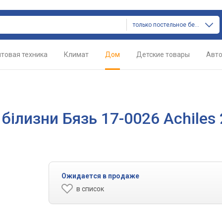
только постельное белье
товая техника
Климат
Дом
Детские товары
Авт
білизни Бязь 17-0026 Achiles 
Ожидается в продаже
в список