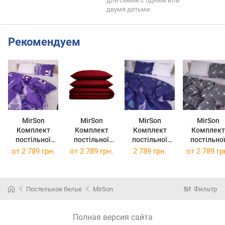
для семей с одним или
двумя детьми.
Рекомендуем
MirSon
MirSon
MirSon
MirSon
Комплект
Комплект
Комплект
Комплект
постільної
постільної
постільної
постільно
білизни Бязь
білизни Бязь
білизни Бязь
білизни Бязь
от
2 789 грн.
от
2 789 грн.
2 789 грн.
от
2 789 гр
Premium 19-
Premium 19-
21-0001
21-0007 Fel
0426 Fucsia
1655 Edmonda
Amanda 2 x
2х160х220 
2х160х220 см
2х160х220 см
160 x 220 см
Постельное белье
MirSon
Фильтр
Полная версия сайта