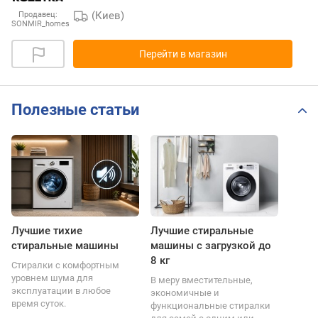
(Киев)
Продавец:
SONMIR_homes
Перейти в магазин
Полезные статьи
Лучшие тихие
Лучшие стиральные
стиральные машины
машины с загрузкой до
8 кг
Стиралки с комфортным
уровнем шума для
В меру вместительные,
эксплуатации в любое
экономичные и
время суток.
функциональные стиралки