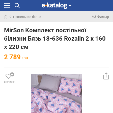
Постельное белье
Фильтр
Искали
раньше
MirSon Комплект постільної
білизни Бязь 18-636 Rozalin 2 x 160
x 220 см
2 789
грн.
в список