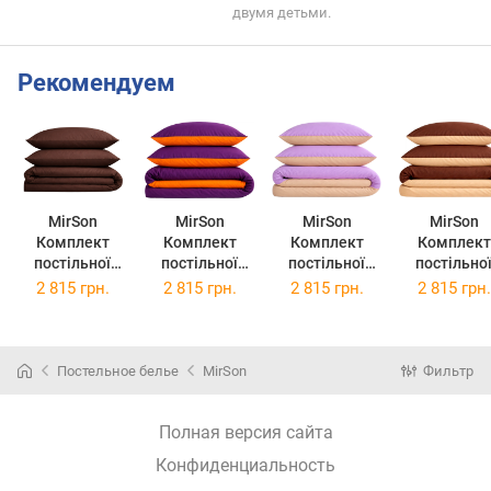
двумя детьми.
Рекомендуем
MirSon
MirSon
MirSon
MirSon
Комплект
Комплект
Комплект
Комплект
постільної
постільної
постільної
постільно
білизни Бязь
білизни Бязь
білизни Бязь
білизни Бязь
2 815 грн.
2 815 грн.
2 815 грн.
2 815 грн.
Premium 19-
Premium
Premium Dino
Premium
1217 Chocolate
Christiano
2х160х220 см
Enrica
perla
2х160х220 см
(12-0712 + 16-
2х160х220 
2х160х220 см
(13-1027 + 16-
3310)
(12-0712 + 1
Постельное белье
MirSon
Фильтр
3310)
1511)
Полная версия сайта
Конфиденциальность