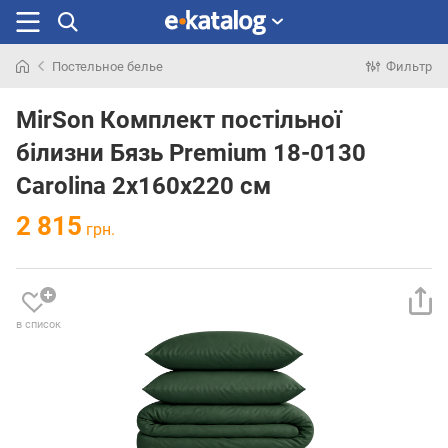
Постельное белье
Фильтр
Искали
раньше
MirSon Комплект постільної
білизни Бязь Premium 18-0130
Carolina 2х160х220 см
2 815
грн.
в список