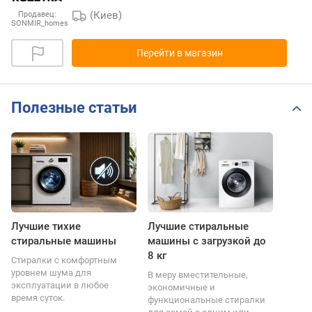
(Киев)
Продавец:
SONMIR_homes
Перейти в магазин
Полезные статьи
Лучшие тихие
Лучшие стиральные
стиральные машины
машины с загрузкой до
8 кг
Стиралки с комфортным
уровнем шума для
В меру вместительные,
эксплуатации в любое
экономичные и
время суток.
функциональные стиралки