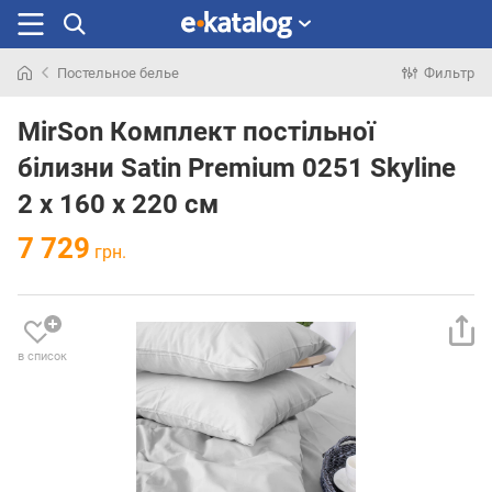
Постельное белье
Фильтр
Искали
раньше
MirSon Комплект постільної
білизни Satin Premium 0251 Skyline
2 x 160 x 220 см
7 729
грн.
в список