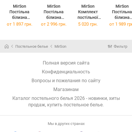
MirSon
MirSon
MirSon
MirSon
Постільна
Постільна
Комплект
Постільна
білизна
білизна
постільної
білизна
Ranforce Elite
Ranforce Elite
білизни Satin
Ranforce Eli
от
1 897 грн.
от
2 996 грн.
5 020 грн.
от
1 989 гр
Rebeca
16-5703 Light
Stripe 30-0016
16-5703 Lig
175х210
Gray
+ 30-0002
Gray 220х2
(11-2101 + 14-
143х210х2
Elaija 175х210
King Size
4121)
Двоспальний
Постельное белье
MirSon
Фильтр
Полная версия сайта
Конфиденциальность
Вопросы и пожелания по сайту
Магазинам
Каталог постельного белья 2026 - новинки, хиты
продаж,
купить постельное белье
.
Мы в других странах