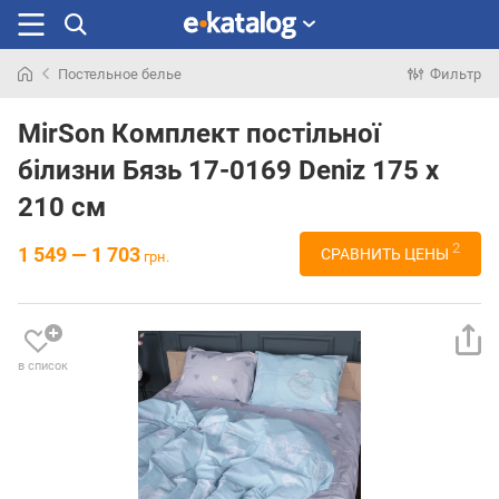
Постельное белье
Фильтр
Искали
раньше
MirSon Комплект постільної
білизни Бязь 17-0169 Deniz 175 x
210 см
2
1 549 — 1 703
СРАВНИТЬ ЦЕНЫ
грн.
в список