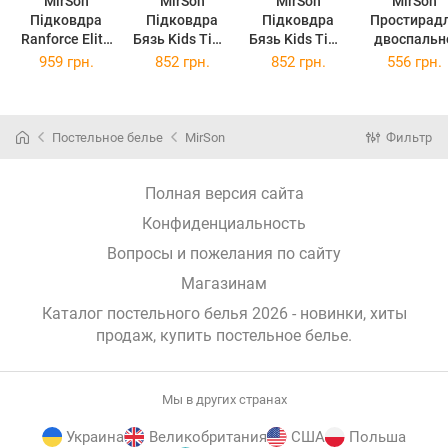
MirSon
MirSon
MirSon
MirSon
Підковдра
Підковдра
Підковдра
Простирад
Ranforce Elite
Бязь Kids Time
Бязь Kids Time
двоспальн
Kids Time 19-
19-0785
17-0132 Lion
180x220 см 
959 грн.
852 грн.
852 грн.
556 грн.
0001 Animais
Cascata
King 143х210
0797 Roblo
143х210 см
143х210 см
см
Бязь
Постельное белье
MirSon
Фильтр
Полная версия сайта
Конфиденциальность
Вопросы и пожелания по сайту
Магазинам
Каталог постельного белья 2026 - новинки, хиты
продаж,
купить постельное белье
.
Мы в других странах
Украина
Великобритания
США
Польша