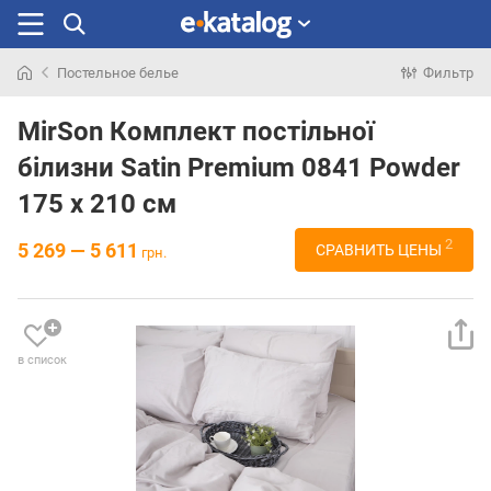
Постельное белье
Фильтр
Искали
раньше
MirSon Комплект постільної
білизни Satin Premium 0841 Powder
175 x 210 см
2
5 269 — 5 611
СРАВНИТЬ ЦЕНЫ
грн.
в список