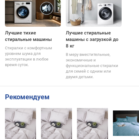
Лучшие тихие
Лучшие стиральные
стиральные машины
машины с загрузкой до
8 кг
Стиралки с комфортным
уровнем шума для
В меру вместительные,
эксплуатации в любое
экономичные и
время суток.
функциональные стиралки
для семей с одним или
двумя детьми.
Рекомендуем