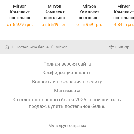
MirSon
MirSon
MirSon
MirSon
Комплект
Комплект
Комплект
Комплект
постільної
постільної
постільної
постільно
білизни Satin
білизни Satin
білизни Satin
білизни Сатин
от
5 979 грн.
от
6 549 грн.
от
6 959 грн.
4 841 грн.
Premium 0841
Premium 0841
Premium 0841
0842 Light B
Powder 200 x
Powder 2 x 143
Powder 2 x 160
143х210
220 см
x 210 см
x 220 см
Постельное белье
MirSon
Фильтр
Полная версия сайта
Конфиденциальность
Вопросы и пожелания по сайту
Магазинам
Каталог постельного белья 2026 - новинки, хиты
продаж,
купить постельное белье
.
Мы в других странах