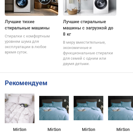
Лучшие тихие
Лучшие стиральные
стиральные машины
машины с загрузкой до
8 кг
Стиралки с комфортным
уровнем шума для
В меру вместительные,
эксплуатации в любое
экономичные и
время суток.
функциональные стиралки
для семей с одним или
двумя детьми.
Рекомендуем
MirSon
MirSon
MirSon
MirSon