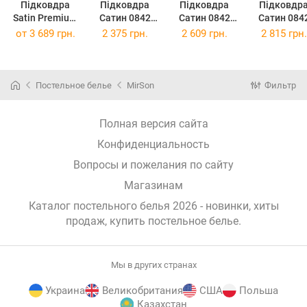
Підковдра
Підковдра
Підковдра
Підковдр
Satin Premium
Сатин 0842
Сатин 0842
Сатин 084
0841 Powder
Light Blue
Light Blue
Light Blue
от
3 689 грн.
2 375 грн.
2 609 грн.
2 815 грн.
220 x 240 см
143х210
160х220
175х210
Постельное белье
MirSon
Фильтр
Полная версия сайта
Конфиденциальность
Вопросы и пожелания по сайту
Магазинам
Каталог постельного белья 2026 - новинки, хиты
продаж,
купить постельное белье
.
Мы в других странах
Украина
Великобритания
США
Польша
Казахстан