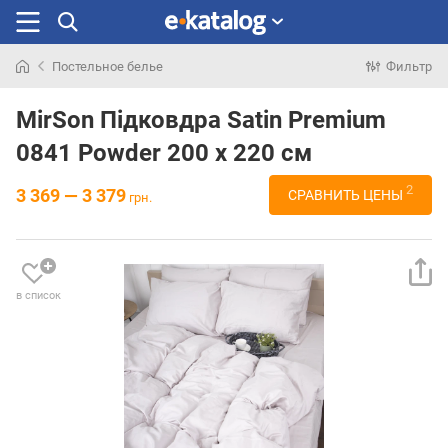
Постельное белье
Фильтр
Искали
раньше
MirSon Підковдра Satin Premium
0841 Powder 200 x 220 см
2
3 369 — 3 379
СРАВНИТЬ ЦЕНЫ
грн.
в список