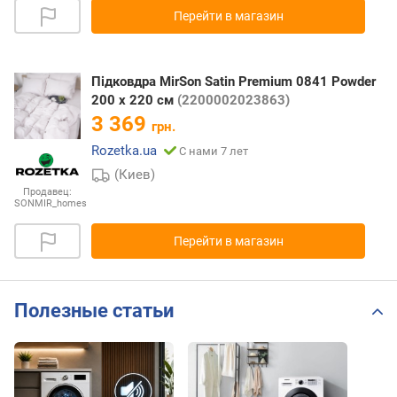
Перейти в магазин
Підковдра MirSon Satin Premium 0841 Powder
200 x 220 см
(2200002023863)
3 369
грн.
Rozetka.ua
С нами 7 лет
(Киев)
Продавец:
SONMIR_homes
Перейти в магазин
Полезные статьи