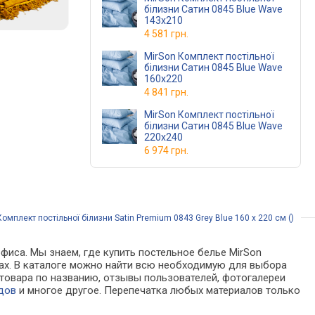
білизни Сатин 0845 Blue Wave
143х210
4 581 грн.
MirSon Комплект постільної
білизни Сатин 0845 Blue Wave
160х220
4 841 грн.
MirSon Комплект постільної
білизни Сатин 0845 Blue Wave
220х240
6 974 грн.
омплект постільної білизни Satin Premium 0843 Grey Blue 160 x 220 см ()
фиса. Мы знаем, где купить постельное белье MirSon
зинах. В каталоге можно найти всю необходимую для выбора
товара по названию, отзывы пользователей, фотогалереи
дов
и многое другое. Перепечатка любых материалов только