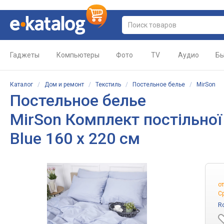
Гаджеты
Компьютеры
Фото
TV
Аудио
Бы
Каталог
/
Дом и ремонт
/
Текстиль
/
Постельное белье
/
MirSon
Постельное белье
MirSon Комплект постільної
Blue 160 x 220 см
о
С
R