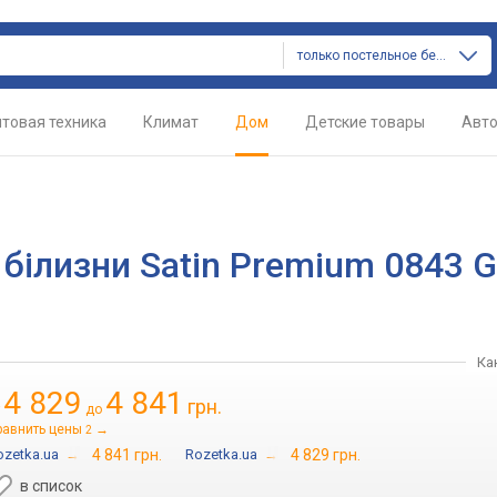
только постельное белье
товая техника
Климат
Дом
Детские товары
Авт
 білизни Satin Premium 0843 G
Ка
4 829
4 841
грн.
т
до
равнить цены
→
2
ozetka.ua
→
4 841 грн.
Rozetka.ua
→
4 829 грн.
в список