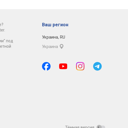
Ваш регион
е?
er.
Украина
,
RU
ии" под
ретной
Украина
Тёмная версия