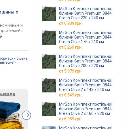
MirSon Комплект постільної
ашины с
білизни Satin Premium 0844
Green Olive 220 x 240 см
от
6 939 грн.
ономичные и
для семей с
MirSon Комплект постільної
білизни Satin Premium 0844
Green Olive 175 x 210 см
от
5 269 грн.
MirSon Комплект постільної
формации о цене,
білизни Satin Premium 0844
интернет-
Green Olive 200 x 220 см
от
5 979 грн.
MirSon Комплект постільної
білизни Satin Premium 0844
Green Olive 2 x 143 x 210 см
от
6 549 грн.
MirSon Комплект постільної
білизни Satin Premium 0844
Green Olive 2 x 160 x 220 см
от
6 959 грн.
MirSon Комплект постільної