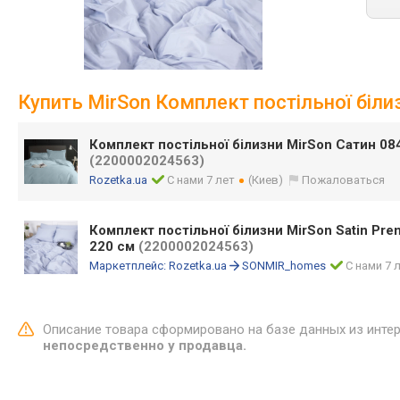
Купить MirSon Комплект постільної білиз
Комплект постільної білизни MirSon Сатин 08
(2200002024563)
Rozetka.ua
С нами 7 лет
(Киев)
Пожаловаться
Комплект постільної білизни MirSon Satin Pre
220 см
(2200002024563)
Маркетплейс:
Rozetka.ua
SONMIR_homes
С нами 7 
Описание товара сформировано на базе данных из инте
непосредственно у продавца.