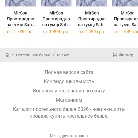
MirSon
MirSon
MirSon
MirSon
Простирадло
Простирадло
Простирадло
Простирад
на гумці Satin
на гумці Satin
на гумці Satin
на гумці Satin
Premium 0843
Premium 0843
Premium 0843
Premium 08
от
2 789 грн.
от
1 499 грн.
от
1 499 грн.
от
1 649 гр
Grey Blue 200 х
Grey Blue 80 х
Grey Blue 80 х
Grey Blue 90
220 см
190 см
200 см
190 см
Постельное белье
MirSon
Фильтр
Полная версия сайта
Конфиденциальность
Вопросы и пожелания по сайту
Магазинам
Каталог постельного белья 2026 - новинки, хиты
продаж,
купить постельное белье
.
Мы в других странах