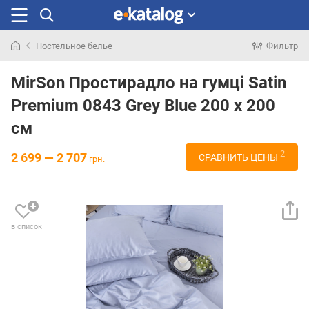
Постельное белье
Фильтр
Искали
раньше
MirSon Простирадло на гумці Satin
Premium 0843 Grey Blue 200 х 200
см
2
2 699 — 2 707
СРАВНИТЬ ЦЕНЫ
грн.
в список