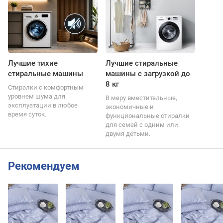
Лучшие тихие
Лучшие стиральные
стиральные машины
машины с загрузкой до
8 кг
Стиралки с комфортным
уровнем шума для
В меру вместительные,
эксплуатации в любое
экономичные и
время суток.
функциональные стиралки
для семей с одним или
двумя детьми.
Рекомендуем