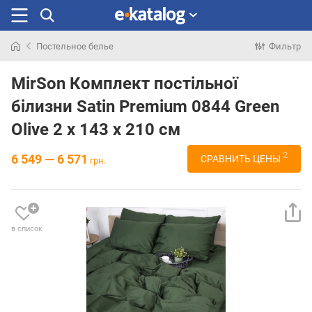
Постельное белье
Фильтр
Искали
раньше
MirSon Комплект постільної
білизни Satin Premium 0844 Green
Olive 2 x 143 x 210 см
2
6 549 — 6 571
СРАВНИТЬ ЦЕНЫ
грн.
в список