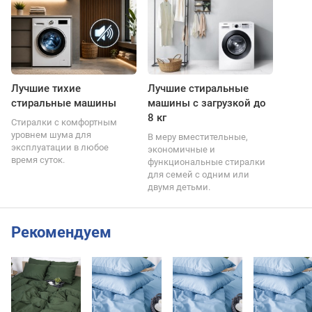
Лучшие тихие
Лучшие стиральные
стиральные машины
машины с загрузкой до
8 кг
Стиралки с комфортным
уровнем шума для
В меру вместительные,
эксплуатации в любое
экономичные и
время суток.
функциональные стиралки
для семей с одним или
двумя детьми.
Рекомендуем