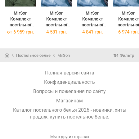
MirSon
MirSon
MirSon
MirSon
Комплект
Комплект
Комплект
Комплект
постільної
постільної
постільної
постільно
білизни Satin
білизни Сатин
білизни Сатин
білизни Сатин
от
6 959 грн.
4 581 грн.
4 841 грн.
6 974 грн.
Premium 0844
0845 Blue
0845 Blue
0845 Blue
Green Olive 2 x
Wave 143х210
Wave 160х220
Wave 220х2
160 x 220 см
Постельное белье
MirSon
Фильтр
Полная версия сайта
Конфиденциальность
Вопросы и пожелания по сайту
Магазинам
Каталог постельного белья 2026 - новинки, хиты
продаж,
купить постельное белье
.
Мы в других странах