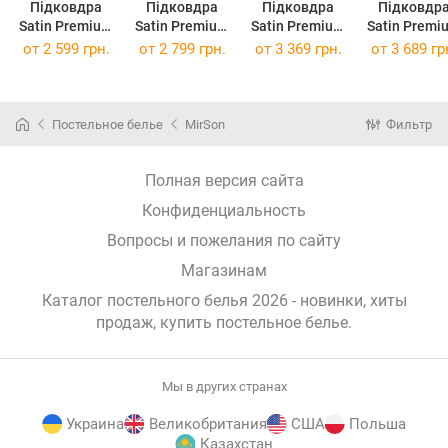
Підковдра
Підковдра
Підковдра
Підковдр
Satin Premium
Satin Premium
Satin Premium
Satin Premi
0844 Green
0844 Green
0844 Green
0844 Gree
от
2 599 грн.
от
2 799 грн.
от
3 369 грн.
от
3 689 гр
Olive 160 x 220
Olive 175 x 210
Olive 200 x 220
Olive 220 x 
см
см
см
см
Постельное белье
MirSon
Фильтр
Полная версия сайта
Конфиденциальность
Вопросы и пожелания по сайту
Магазинам
Каталог постельного белья 2026 - новинки, хиты
продаж,
купить постельное белье
.
Мы в других странах
Украина
Великобритания
США
Польша
Казахстан