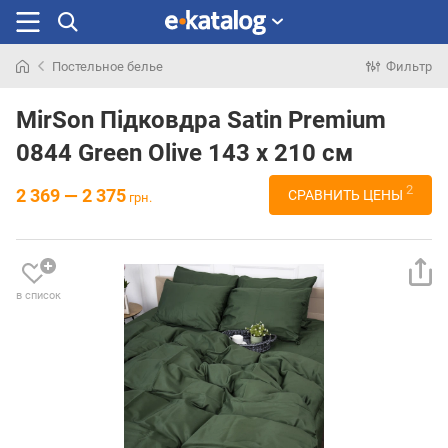
Постельное белье
Фильтр
Искали
раньше
MirSon Підковдра Satin Premium
0844 Green Olive 143 x 210 см
2
2 369 — 2 375
СРАВНИТЬ ЦЕНЫ
грн.
в список