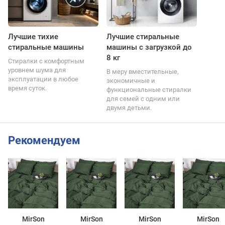
Лучшие тихие
Лучшие стиральные
стиральные машины
машины с загрузкой до
8 кг
Стиралки с комфортным
уровнем шума для
В меру вместительные,
эксплуатации в любое
экономичные и
время суток.
функциональные стиралки
для семей с одним или
двумя детьми.
Рекомендуем
MirSon
MirSon
MirSon
MirSon