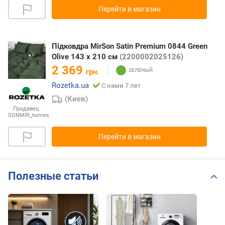
Перейти в магазин
Підковдра MirSon Satin Premium 0844 Green
Olive 143 x 210 см
(2200002025126)
2 369
грн.
Rozetka.ua
С нами 7 лет
(Киев)
Продавец:
SONMIR_homes
Перейти в магазин
Полезные статьи