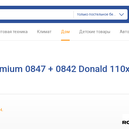
только постельное белье
товая техника
Климат
Дом
Детские товары
Авт
mium 0847 + 0842 Donald 110
н.