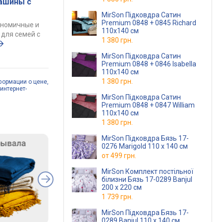
ашины с
MirSon Підковдра Сатин
Premium 0848 + 0845 Richard
ономичные и
110х140 см
для семей с
1 380 грн.
MirSon Підковдра Сатин
Premium 0848 + 0846 Isabella
110х140 см
1 380 грн.
формации о цене,
интернет-
MirSon Підковдра Сатин
Premium 0848 + 0847 William
110х140 см
1 380 грн.
MirSon Підковдра Бязь 17-
0276 Marigold 110 x 140 см
от
499 грн.
MirSon Комплект постільної
білизни Бязь 17-0289 Banjul
200 x 220 см
1 739 грн.
MirSon Підковдра Бязь 17-
0289 Banjul 110 x 140 см