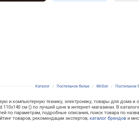
Каталог
/
Постельное белье
/
MirSon
/
Постельное б
вую и компьютерную технику, электронику, товары для дома и о
ld 110х140 см () по лучшей цене в интернет-магазинах. В кат
лей по параметрам, подробные описания, поиск товара по назв
ейтинг товаров, рекомендации экспертов,
каталог брендов
и мно