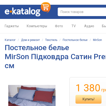
Гаджеты
Компьютеры
Фото
TV
Аудио
Бы
Каталог
/
Дом и ремонт
/
Текстиль
/
Постельное белье
/
MirSon
Постельное белье
MirSon Підковдра Сатин Pre
см
1 380
гр
Купить!