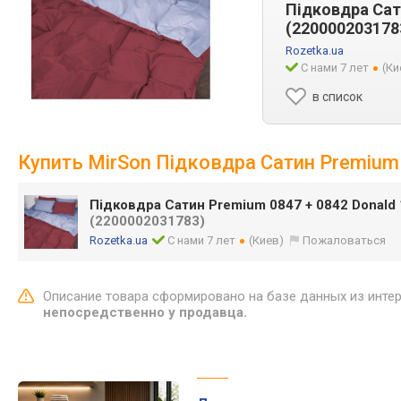
Підковдра Сат
(220000203178
Rozetka.ua
С нами 7 лет
(Ки
в список
Купить MirSon Підковдра Сатин Premium
Підковдра Сатин Premium 0847 + 0842 Donald
(2200002031783)
Rozetka.ua
С нами 7 лет
(Киев)
Пожаловаться
Описание товара сформировано на базе данных из инте
непосредственно у продавца.