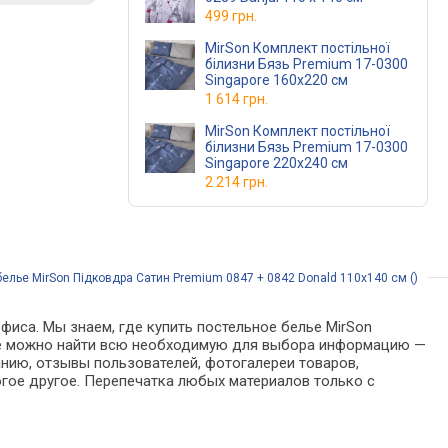
499 грн.
MirSon Комплект постільної
білизни Бязь Premium 17-0300
Singapore 160х220 см
1 614 грн.
MirSon Комплект постільної
білизни Бязь Premium 17-0300
Singapore 220х240 см
2 214 грн.
елье MirSon Підковдра Сатин Premium 0847 + 0842 Donald 110х140 см ()
фиса. Мы знаем, где купить постельное белье MirSon
алоге можно найти всю необходимую для выбора информацию —
анию, отзывы пользователей, фотогалереи товаров,
гое другое. Перепечатка любых материалов только с