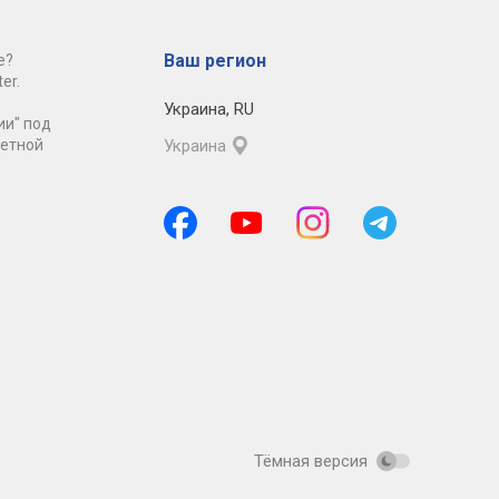
Ваш регион
е?
er.
Украина
,
RU
ии" под
ретной
Украина
Тёмная версия