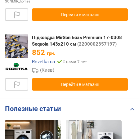
SONMIR_homes
Перейти в магазин
Підковдра MirSon Бязь Premium 17-0308
Sequoia 143x210 см
(2200002357197)
852
грн.
Rozetka.ua
С нами 7 лет
(Киев)
Перейти в магазин
Полезные статьи