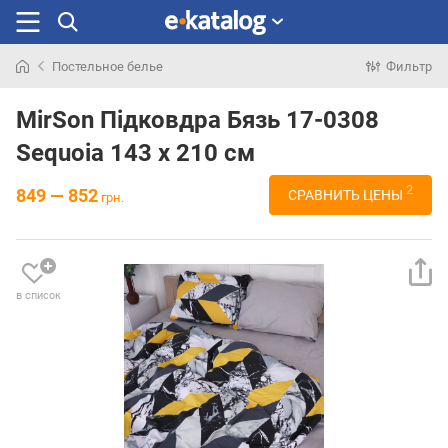
Постельное белье
Фильтр
Искали
раньше
MirSon Підковдра Бязь 17-0308
Sequoia 143 x 210 см
2
849 — 852
СРАВНИТЬ ЦЕНЫ
грн.
в список