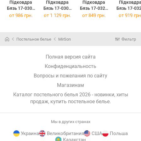
Підковдра
Підковдра
Підковдра
Підковдр
Бязь 17-0308
Бязь 17-0308
Бязь 17-0328
Бязь 17-03
Sequoia 175 x
Sequoia 200 x
Montenegro
Montenegr
от
986 грн.
от
1 129 грн.
от
849 грн.
от
919 грн
210 см
220 см
143 x 210 см
160 x 220 
Постельное белье
MirSon
Фильтр
Полная версия сайта
Конфиденциальность
Вопросы и пожелания по сайту
Магазинам
Каталог постельного белья 2026 - новинки, хиты
продаж,
купить постельное белье
.
Мы в других странах
Украина
Великобритания
США
Польша
Казахстан