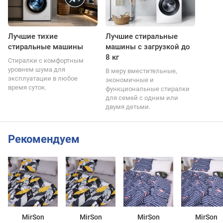
Лучшие тихие
Лучшие стиральные
стиральные машины
машины с загрузкой до
8 кг
Стиралки с комфортным
уровнем шума для
В меру вместительные,
эксплуатации в любое
экономичные и
время суток.
функциональные стиралки
для семей с одним или
двумя детьми.
Рекомендуем
MirSon
MirSon
MirSon
MirSon