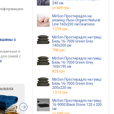
240 см
от
849 грн.
 информацию
MirSon Простирадло на
резинці Льон Organic Natural
Line 160х200 см Dearness
7 279 грн.
MirSon Простирадло на гумці
ашины с
Бязь 16-7000 Green Grey
140x200 см
798 грн.
ономичные и
для семей с
MirSon Простирадло на гумці
Бязь 16-7000 Green Grey
160x190 см
825 грн.
MirSon Простирадло на гумці
Бязь 16-7000 Green Grey
200x220 см
1 013 грн.
MirSon Простирадло на гумці
16-9000 Black Stone 120 х 200
см
от
699 грн.