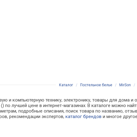
Каталог
/
Постельное белье
/
MirSon
вую и компьютерную технику, электронику, товары для дома и о
() по лучшей цене в интернет-магазинах. В каталоге можно н
аметрам, подробные описания, поиск товара по названию, отзы
аров, рекомендации экспертов,
каталог брендов
и многое друго