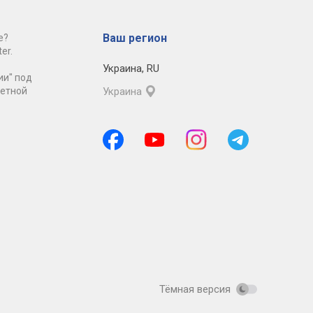
Ваш регион
е?
er.
Украина
,
RU
ии" под
ретной
Украина
Тёмная версия