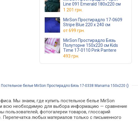
Line 091 Emerald 180х220 см
1 201 грн.
MirSon Простирадло 17-0609
Stripe Blue 220 х 240 см
от
699 грн.
MirSon Простирадло Бязь
Полуторне 150х220 см Kids
Time 17-0110 Pink Pantere
493 грн.
/
Постельное белье MirSon Простирадло Бязь 17-0338 Manama 150х220 ()
фиса. Мы знаем, где купить постельное белье MirSon
айти всю необходимую для выбора информацию — сравнение
вы пользователей, фотогалереи товаров, глоссарий
е. Перепечатка любых материалов только с письменного