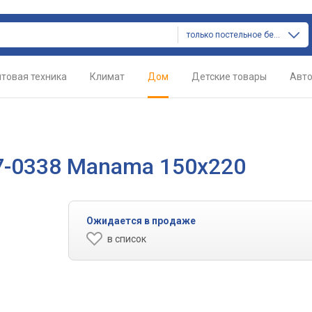
только постельное белье
товая техника
Климат
Дом
Детские товары
Авт
7-0338 Manama 150х220
Ожидается в продаже
в список