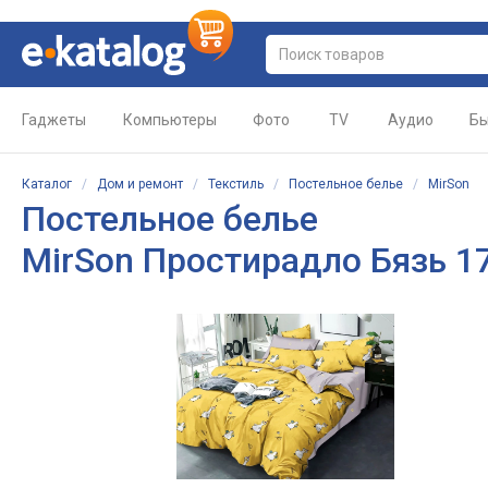
Гаджеты
Компьютеры
Фото
TV
Аудио
Бы
Каталог
/
Дом и ремонт
/
Текстиль
/
Постельное белье
/
MirSon
Постельное белье
MirSon Простирадло Бязь 1