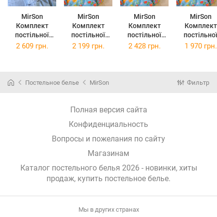
MirSon
MirSon
MirSon
MirSon
Комплект
Комплект
Комплект
Комплект
постільної
постільної
постільної
постільно
білизни Бязь
білизни Сатин
білизни Сатин
білизни Сат
2 609 грн.
2 199 грн.
2 428 грн.
1 970 грн.
Premium 17-
22-1228
22-1228
22-1228
0342 Amman
Grenoble
Grenoble King
Grenoble
143х210х2
Полуторний
Size
Двоспальн
Постельное белье
MirSon
Фильтр
Полная версия сайта
Конфиденциальность
Вопросы и пожелания по сайту
Магазинам
Каталог постельного белья 2026 - новинки, хиты
продаж,
купить постельное белье
.
Мы в других странах