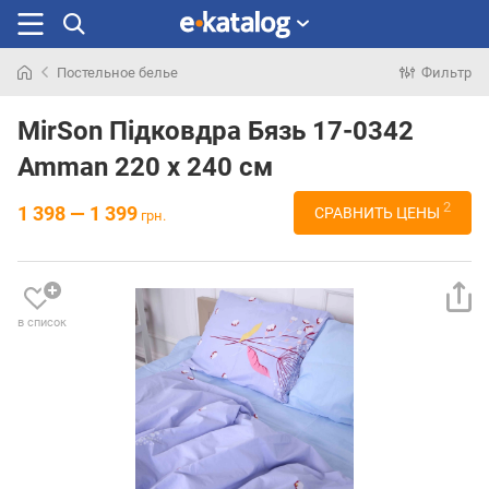
Постельное белье
Фильтр
Искали
раньше
MirSon Підковдра Бязь 17-0342
Amman 220 x 240 см
2
1 398 — 1 399
СРАВНИТЬ ЦЕНЫ
грн.
в список