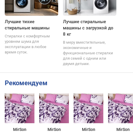
Лучшие тихие
Лучшие стиральные
стиральные машины
машины с загрузкой до
8 кг
Стиралки с комфортным
уровнем шума для
В меру вместительные,
эксплуатации в любое
экономичные и
время суток.
функциональные стиралки
для семей с одним или
двумя детьми.
Рекомендуем
MirSon
MirSon
MirSon
MirSon