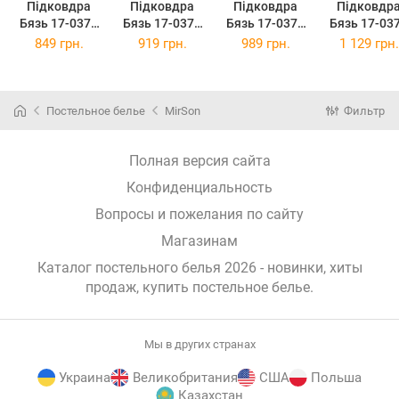
Підковдра
Підковдра
Підковдра
Підковдр
Бязь 17-0378
Бязь 17-0378
Бязь 17-0378
Бязь 17-03
Toulouse 143 x
Toulouse 160 x
Toulouse 175 x
Toulouse 20
849 грн.
919 грн.
989 грн.
1 129 грн.
210 см
220 см
210 см
220 см
Постельное белье
MirSon
Фильтр
Полная версия сайта
Конфиденциальность
Вопросы и пожелания по сайту
Магазинам
Каталог постельного белья 2026 - новинки, хиты
продаж,
купить постельное белье
.
Мы в других странах
Украина
Великобритания
США
Польша
Казахстан