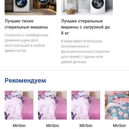
Лучшие тихие
Лучшие стиральные
стиральные машины
машины с загрузкой до
8 кг
Стиралки с комфортным
уровнем шума для
В меру вместительные,
эксплуатации в любое
экономичные и
время суток.
функциональные стиралки
для семей с одним или
двумя детьми.
Рекомендуем
MirSon
MirSon
MirSon
MirSon