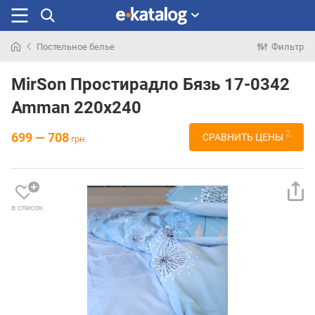
Постельное белье
Фильтр
Искали
раньше
MirSon Простирадло Бязь 17-0342
Amman 220х240
2
699 — 708
СРАВНИТЬ ЦЕНЫ
грн.
в список