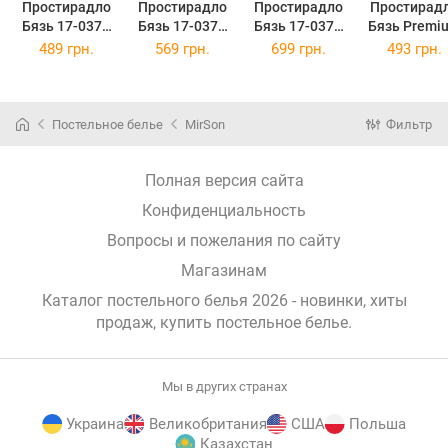
Простирадло
Простирадло
Простирадло
Простирад
Бязь 17-0378
Бязь 17-0378
Бязь 17-0378
Бязь Premi
Toulouse 150 х
Toulouse 200 х
Toulouse 220 х
17-0383
489 грн.
569 грн.
699 грн.
493 грн.
220 см
220 см
240 см
Marseille
150x220 с
Постельное белье
MirSon
Фильтр
Полная версия сайта
Конфиденциальность
Вопросы и пожелания по сайту
Магазинам
Каталог постельного белья 2026 - новинки, хиты
продаж,
купить постельное белье
.
Мы в других странах
Украина
Великобритания
США
Польша
Казахстан