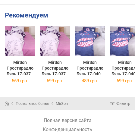
Рекомендуем
MirSon
MirSon
MirSon
MirSon
Простирадло
Простирадло
Простирадло
Простирад
Бязь 17-0378
Бязь 17-0378
Бязь 17-0402
Бязь 17-04
Toulouse 200 х
Toulouse 220 х
Kiss 150 х 220
Kiss 220 х 2
569 грн.
699 грн.
489 грн.
699 грн.
220 см
240 см
см
см
Постельное белье
MirSon
Фильтр
Полная версия сайта
Конфиденциальность