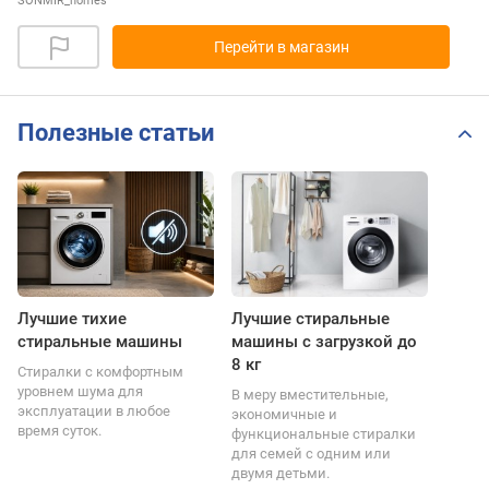
SONMIR_homes
Перейти в магазин
Полезные статьи
Лучшие тихие
Лучшие стиральные
стиральные машины
машины с загрузкой до
8 кг
Стиралки с комфортным
уровнем шума для
В меру вместительные,
эксплуатации в любое
экономичные и
время суток.
функциональные стиралки
для семей с одним или
двумя детьми.