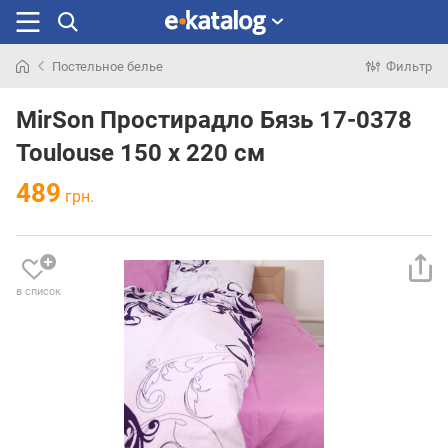
Постельное белье
Фильтр
Искали
раньше
MirSon Простирадло Бязь 17-0378
Toulouse 150 х 220 см
489
грн.
в список