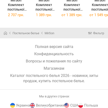
MirSon
MirSon
MirSon
MirSon
Комплект
Комплект
Комплект
Комплект
постільної
постільної
постільної
постільно
білизни Сатин
білизни Бязь
білизни Бязь
білизни Бязь
2 707 грн.
1 389 грн.
от
1 389 грн.
от
1 549 гр
22-1277 Happy
17-0510 Beer
17-0537 Emily
17-0537 Emi
day Євро
Bar blac 143 x
143 x 210 см
175 x 210 
210 см
Постельное белье
MirSon
Фильтр
Полная версия сайта
Конфиденциальность
Вопросы и пожелания по сайту
Магазинам
Каталог постельного белья 2026 - новинки, хиты
продаж,
купить постельное белье
.
Мы в других странах
Украина
Великобритания
США
Польша