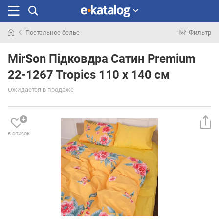
Постельное белье
Фильтр
Искали
раньше
MirSon Підковдра Сатин Premium
22-1267 Tropics 110 x 140 см
Ожидается в продаже
в список