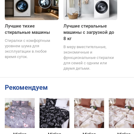
Лучшие тихие
Лучшие стиральные
стиральные машины
машины с загрузкой до
8 кг
Стиралки с комфортным
уровнем шума для
В меру вместительные,
эксплуатации в любое
экономичные и
время суток.
функциональные стиралки
для семей с одним или
двумя детьми.
Рекомендуем