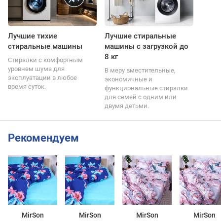
Лучшие тихие
Лучшие стиральные
стиральные машины
машины с загрузкой до
8 кг
Стиралки с комфортным
уровнем шума для
В меру вместительные,
эксплуатации в любое
экономичные и
время суток.
функциональные стиралки
для семей с одним или
двумя детьми.
Рекомендуем
MirSon
MirSon
MirSon
MirSon