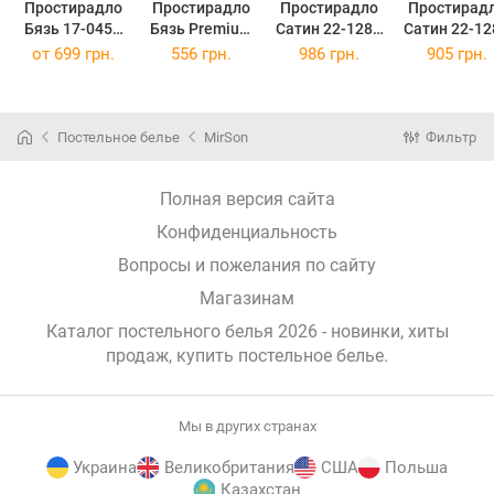
Простирадло
Простирадло
Простирадло
Простирад
Бязь 17-0454
Бязь Premium
Сатин 22-1284
Сатин 22-12
Elden 220 х 240
17-0454 Elden
Spring
Spring
от
699 грн.
556 грн.
986 грн.
905 грн.
см
180х220 см
flowering
flowering
220х240 см
200х220 с
Постельное белье
MirSon
Фильтр
Полная версия сайта
Конфиденциальность
Вопросы и пожелания по сайту
Магазинам
Каталог постельного белья 2026 - новинки, хиты
продаж,
купить постельное белье
.
Мы в других странах
Украина
Великобритания
США
Польша
Казахстан