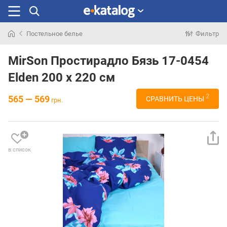
Постельное белье
Фильтр
Искали
раньше
MirSon Простирадло Бязь 17-0454
Elden 200 х 220 см
2
565 — 569
СРАВНИТЬ ЦЕНЫ
грн.
в список