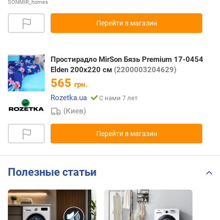
SONMIR_homes
Перейти в магазин
Простирадло MirSon Бязь Premium 17-0454
Elden 200х220 см
(2200003204629)
565
грн.
Rozetka.ua
С нами 7 лет
(Киев)
Перейти в магазин
Полезные статьи