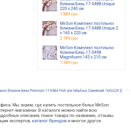
білизни Бязь 17-0488 Unique
220 x 240 см
1 889 грн.
MirSon Комплект постільної
білизни Бязь 17-0488 Unique 2
x 160 x 220 см
2 789 грн.
MirSon Комплект постільної
білизни Бязь 17-0498
Magnificent 143 x 210 см
1 389 грн.
ної білизни Бязь Premium 17-0466 Fish are fabulous Сімейний 160x220 ()
фиса. Мы знаем, где купить постельное белье MirSon
интернет-магазинах. В каталоге можно найти всю
дробные описания, поиск товара по названию, отзывы
ации экспертов,
каталог брендов
и многое другое.