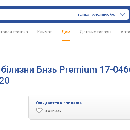
только постельное белье
товая техника
Климат
Дом
Детские товары
Авт
 білизни Бязь Premium 17-046
220
Ожидается в продаже
в список