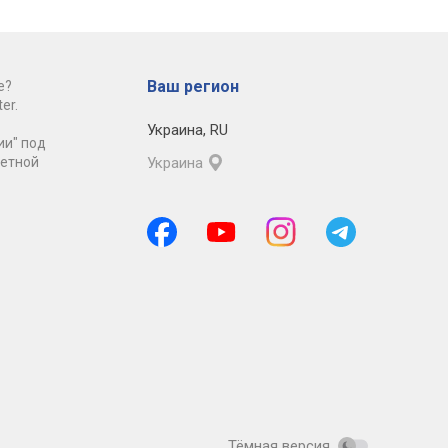
Ваш регион
е?
er.
Украина
,
RU
ии" под
ретной
Украина
Тёмная версия