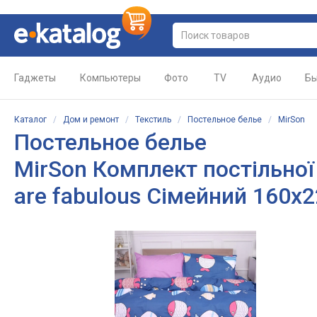
Гаджеты
Компьютеры
Фото
TV
Аудио
Бы
Каталог
/
Дом и ремонт
/
Текстиль
/
Постельное белье
/
MirSon
Постельное белье
MirSon Комплект постільної
are fabulous Сімейний 160x