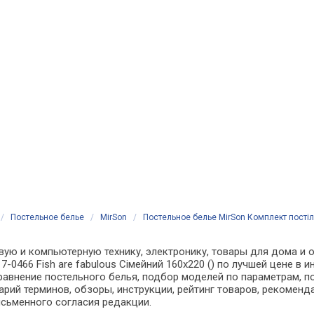
/
Постельное белье
/
MirSon
/
Постельное белье MirSon Комплект постіль
вую и компьютерную технику, электронику, товары для дома и о
7-0466 Fish are fabulous Сімейний 160x220 () по лучшей цене в 
внение постельного белья, подбор моделей по параметрам, по
арий терминов, обзоры, инструкции, рейтинг товаров, рекоменд
сьменного согласия редакции.