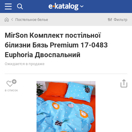
Постельное белье
Фильтр
Искали
раньше
MirSon Комплект постільної
білизни Бязь Premium 17-0483
Euphoria Двоспальний
Ожидается в продаже
в список