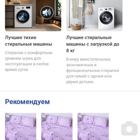
Лучшие тихие
Лучшие стиральные
стиральные машины
машины с загрузкой до
8 кг
Стиралки с комфортным
уровнем шума для
В меру вместительные,
эксплуатации в любое
экономичные и
время суток.
функциональные стиралки
для семей с одним или
двумя детьми.
Рекомендуем