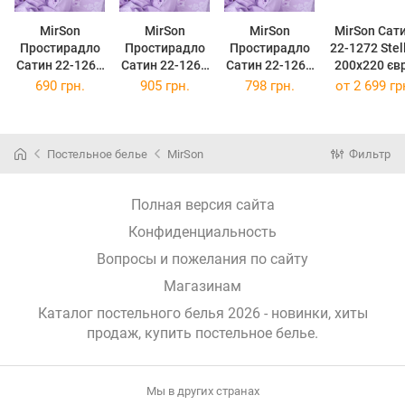
MirSon
MirSon
MirSon
MirSon Сат
Простирадло
Простирадло
Простирадло
22-1272 Stel
Сатин 22-1269
Сатин 22-1269
Сатин 22-1269
200х220 єв
Luminous
Luminous
Luminous
Постільна
690 грн.
905 грн.
798 грн.
от
2 699 гр
150х220 см
200х220 см
180х220 см
білизна Сат
22-1272 Stel
200х220 єв
(220000356
Постельное белье
MirSon
Фильтр
4
Полная версия сайта
Конфиденциальность
Вопросы и пожелания по сайту
Магазинам
Каталог постельного белья 2026 - новинки, хиты
продаж,
купить постельное белье
.
Мы в других странах