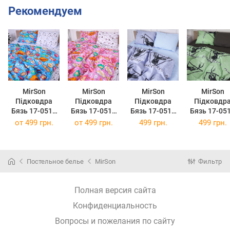
Рекомендуем
MirSon
MirSon
MirSon
MirSon
Підковдра
Підковдра
Підковдра
Підковдр
Бязь 17-0511
Бязь 17-0512
Бязь 17-0514
Бязь 17-05
Bombs 110 x
Bombs pink
Noble deers
Noble deer
от
499 грн.
от
499 грн.
499 грн.
499 грн.
140 см
110 x 140 см
110 x 140 см
lime 110 x 1
см
Постельное белье
MirSon
Фильтр
Полная версия сайта
Конфиденциальность
Вопросы и пожелания по сайту