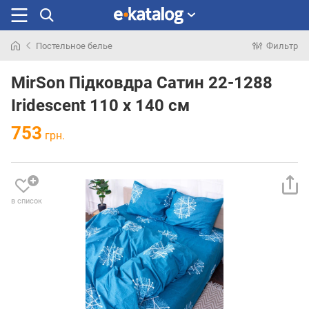
Постельное белье
Фильтр
Искали
раньше
MirSon Підковдра Сатин 22-1288
Iridescent 110 x 140 см
753
грн.
в список