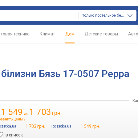
только постельное белье
товая техника
Климат
Дом
Детские товары
Авт
 білизни Бязь 17-0507 Peppa
Ка
1 549
1 703
грн.
т
до
равнить цены
→
2
ozetka.ua
→
1 703 грн.
Rozetka.ua
→
1 549 грн.
в список