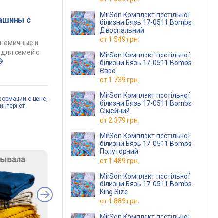
MirSon Комплект постільної
ашины с
білизни Бязь 17-0511 Bombs
Двоспальний
от
1 549 грн.
ономичные и
для семей с
MirSon Комплект постільної
білизни Бязь 17-0511 Bombs
Євро
от
1 739 грн.
MirSon Комплект постільної
формации о цене,
білизни Бязь 17-0511 Bombs
интернет-
Сімейний
от
2 379 грн.
MirSon Комплект постільної
білизни Бязь 17-0511 Bombs
Полуторний
от
1 489 грн.
MirSon Комплект постільної
білизни Бязь 17-0511 Bombs
King Size
от
1 889 грн.
MirSon Комплект постільної