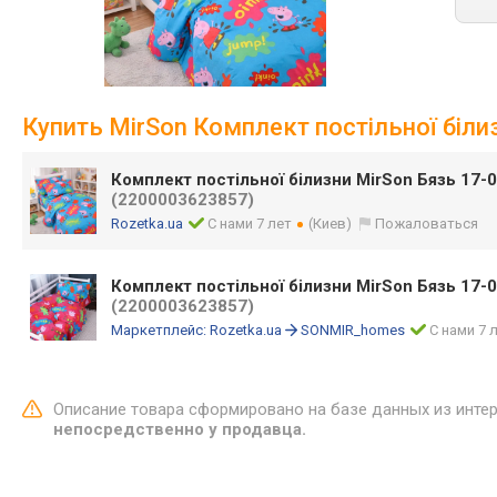
Купить MirSon Комплект постільної біл
Комплект постільної білизни MirSon Бязь 17
(2200003623857)
Rozetka.ua
С нами 7 лет
(Киев)
Пожаловаться
Комплект постільної білизни MirSon Бязь 17-0
(2200003623857)
Маркетплейс:
Rozetka.ua
SONMIR_homes
С нами 7 
Описание товара сформировано на базе данных из инте
непосредственно у продавца.