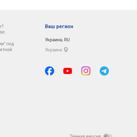
Ваш регион
е?
er.
Украина
,
RU
ии" под
ретной
Украина
Тёмная версия