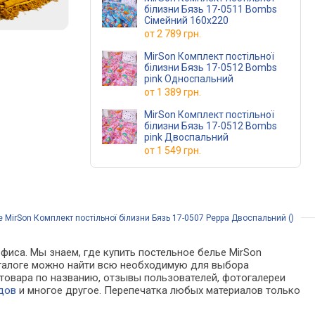
білизни Бязь 17-0511 Bombs
Сімейний 160x220
от
2 789 грн.
MirSon Комплект постільної
білизни Бязь 17-0512 Bombs
pink Односпальний
от
1 389 грн.
MirSon Комплект постільної
білизни Бязь 17-0512 Bombs
pink Двоспальний
от
1 549 грн.
 MirSon Комплект постільної білизни Бязь 17-0507 Peppa Двоспальний ()
фиса. Мы знаем, где купить постельное белье MirSon
 каталоге можно найти всю необходимую для выбора
товара по названию, отзывы пользователей, фотогалереи
дов
и многое другое. Перепечатка любых материалов только