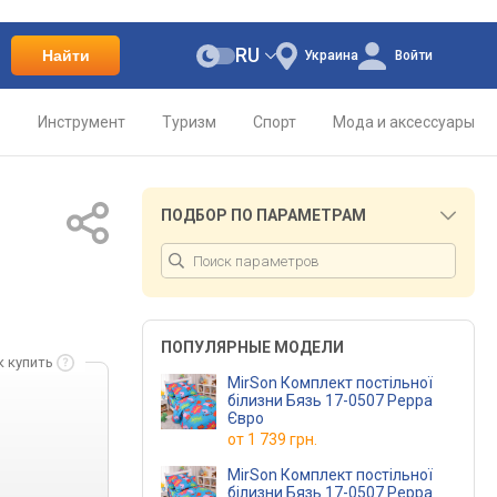
RU
Найти
Украина
Войти
о
Инструмент
Туризм
Спорт
Мода и аксессуары
ПОДБОР ПО ПАРАМЕТРАМ
ПОПУЛЯРНЫЕ МОДЕЛИ
к купить
MirSon Комплект постільної
білизни Бязь 17-0507 Peppa
Євро
от
1 739 грн.
MirSon Комплект постільної
білизни Бязь 17-0507 Peppa