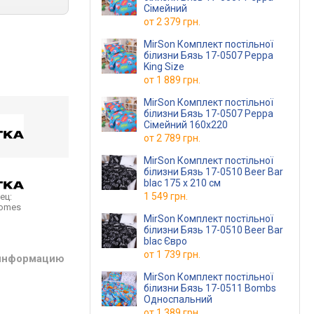
Сімейний
от
2 379 грн.
MirSon Комплект постільної
білизни Бязь 17-0507 Peppa
King Size
от
1 889 грн.
MirSon Комплект постільної
білизни Бязь 17-0507 Peppa
Сімейний 160x220
от
2 789 грн.
MirSon Комплект постільної
білизни Бязь 17-0510 Beer Bar
blac 175 x 210 см
1 549 грн.
ец:
homes
MirSon Комплект постільної
білизни Бязь 17-0510 Beer Bar
blac Євро
от
1 739 грн.
 информацию
MirSon Комплект постільної
білизни Бязь 17-0511 Bombs
Односпальний
от
1 389 грн.