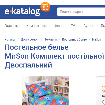
Гаджеты
Компьютеры
Фото
TV
Аудио
Бы
Каталог
/
Дом и ремонт
/
Текстиль
/
Постельное белье
/
MirSon
Постельное белье
MirSon Комплект постільної
Двоспальний
о
С
R