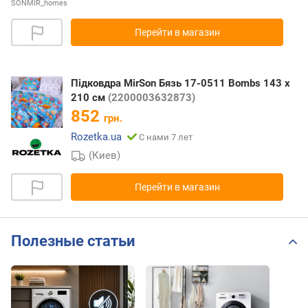
SONMIR_homes
Перейти в магазин
Підковдра MirSon Бязь 17-0511 Bombs 143 x
210 см
(2200003632873)
852
грн.
Rozetka.ua
С нами 7 лет
(Киев)
Перейти в магазин
Полезные статьи