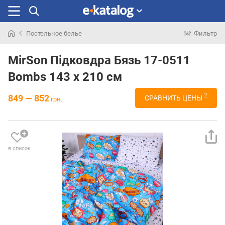
Постельное белье
Фильтр
Искали
раньше
MirSon Підковдра Бязь 17-0511
Bombs 143 x 210 см
2
849 — 852
СРАВНИТЬ ЦЕНЫ
грн.
в список