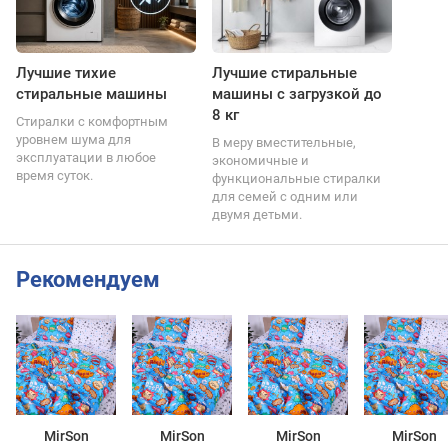
Лучшие тихие
Лучшие стиральные
стиральные машины
машины с загрузкой до
8 кг
Стиралки с комфортным
уровнем шума для
В меру вместительные,
эксплуатации в любое
экономичные и
время суток.
функциональные стиралки
для семей с одним или
двумя детьми.
Рекомендуем
MirSon
MirSon
MirSon
MirSon