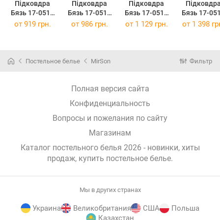
Підковдра
Підковдра
Підковдра
Підковдр
Бязь 17-0511
Бязь 17-0511
Бязь 17-0511
Бязь 17-05
Bombs 160 x
Bombs 175 x
Bombs 200 x
Bombs 220 
от
919 грн.
от
986 грн.
от
1 129 грн.
от
1 398 гр
220 см
210 см
220 см
240 см
Постельное белье
MirSon
Фильтр
Полная версия сайта
Конфиденциальность
Вопросы и пожелания по сайту
Магазинам
Каталог постельного белья 2026 - новинки, хиты
продаж,
купить постельное белье
.
Мы в других странах
Украина
Великобритания
США
Польша
Казахстан