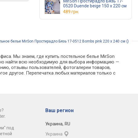
MirSon Простирадло Бязь 17-
0520 Duende beige 150 х 220 см
489 грн.
ьное белье MirSon Простирадло Бязь 17-0512 Bombs pink 220 х 240 см ()
фиса. Мы знаем, где купить постельное белье MirSon
 можно найти всю необходимую для выбора информацию —
анию, отзывы пользователей, фотогалереи товаров,
гое другое. Перепечатка любых материалов только с
Ваш регион
е?
er.
Украина
,
RU
ии" под
ретной
Украина