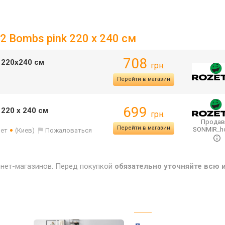
2 Bombs pink 220 х 240 см
708
 220х240 см
грн.
Перейти в магазин
699
220 х 240 см
грн.
Продав
Перейти в магазин
SONMIR_
лет
(Киев)
Пожаловаться
рнет-магазинов. Перед покупкой
обязательно уточняйте всю