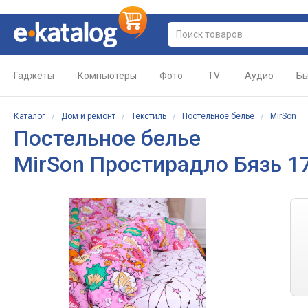
Гаджеты
Компьютеры
Фото
TV
Аудио
Бы
Каталог
/
Дом и ремонт
/
Текстиль
/
Постельное белье
/
MirSon
Постельное белье
MirSon Простирадло Бязь 17