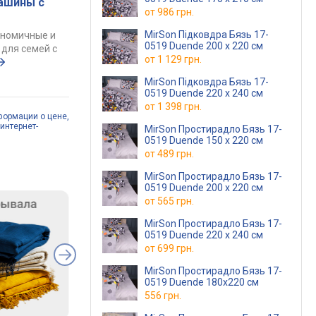
ашины с
от
986 грн.
MirSon Підковдра Бязь 17-
ономичные и
0519 Duende 200 x 220 см
для семей с
от
1 129 грн.
MirSon Підковдра Бязь 17-
0519 Duende 220 x 240 см
от
1 398 грн.
формации о цене,
интернет-
MirSon Простирадло Бязь 17-
0519 Duende 150 х 220 см
от
489 грн.
MirSon Простирадло Бязь 17-
0519 Duende 200 х 220 см
от
565 грн.
MirSon Простирадло Бязь 17-
0519 Duende 220 х 240 см
от
699 грн.
MirSon Простирадло Бязь 17-
0519 Duende 180х220 см
556 грн.