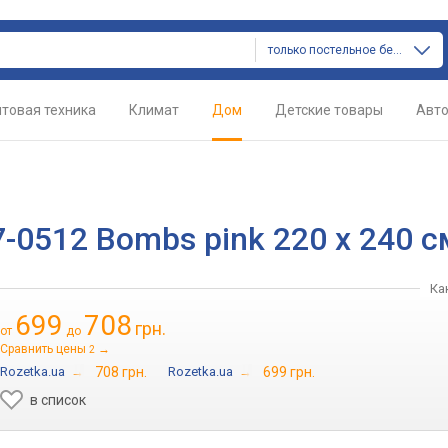
только постельное белье
товая техника
Климат
Дом
Детские товары
Авт
-0512 Bombs pink 220 х 240 с
Ка
699
708
грн.
от
до
Сравнить цены
→
2
Rozetka.ua
→
708 грн.
Rozetka.ua
→
699 грн.
в список