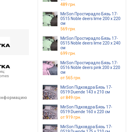
489 грн.
MirSon Простирадло Бязь 17-
0515 Noble deers lime 200 х 220
см
569 грн.
MirSon Простирадло Бязь 17-
0515 Noble deers lime 220 х 240
см
699 грн.
MirSon Простирадло Бязь 17-
0516 Noble deers pink 200 х 220
ец:
см
homes
от
565 грн.
MirSon Підковдра Бязь 17-
0519 Duende 143 x 210 см
 информацию
от
849 грн.
MirSon Підковдра Бязь 17-
0519 Duende 160 x 220 см
от
919 грн.
MirSon Підковдра Бязь 17-
0519 Duende 175 x 210 см