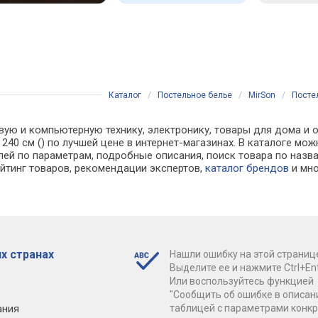
Каталог
/
Постельное белье
/
MirSon
/
Постел
вую и компьютерную технику, электронику, товары для дома и о
х 240 см () по лучшей цене в интернет-магазинах. В каталоге
лей по параметрам, подробные описания, поиск товара по назв
ейтинг товаров, рекомендации экспертов,
каталог брендов
и мно
х странах
Нашли ошибку на этой страниц
Выделите ее и нажмите Ctrl+Ent
Или воспользуйтесь функцией
"Сообщить об ошибке в описан
ания
таблицей с параметрами конк