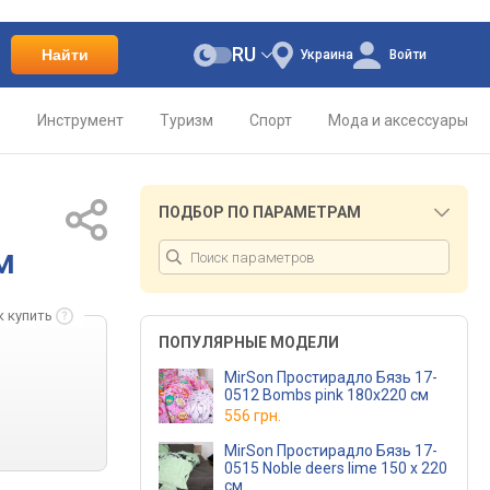
RU
Найти
Украина
Войти
о
Инструмент
Туризм
Спорт
Мода и аксессуары
ПОДБОР ПО ПАРАМЕТРАМ
м
к купить
ПОПУЛЯРНЫЕ МОДЕЛИ
MirSon Простирадло Бязь 17-
0512 Bombs pink 180х220 см
556 грн.
MirSon Простирадло Бязь 17-
0515 Noble deers lime 150 х 220
см