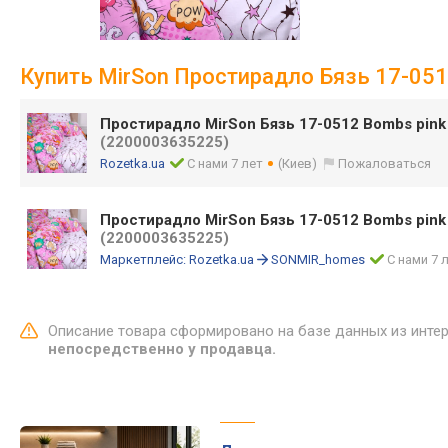
Купить MirSon Простирадло Бязь 17-051
Простирадло MirSon Бязь 17-0512 Bombs pink
(2200003635225)
Rozetka.ua
С нами 7 лет
(Киев)
Пожаловаться
Простирадло MirSon Бязь 17-0512 Bombs pink 
(2200003635225)
Маркетплейс:
Rozetka.ua
SONMIR_homes
С нами 7 
Описание товара сформировано на базе данных из инте
непосредственно у продавца.