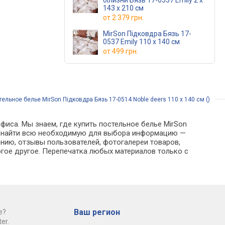
білизни Бязь 17-0537 Emily 2 x
143 x 210 см
от
2 379 грн.
MirSon Підковдра Бязь 17-
0537 Emily 110 x 140 см
от
499 грн.
ельное белье MirSon Підковдра Бязь 17-0514 Noble deers 110 x 140 см ()
фиса. Мы знаем, где купить постельное белье MirSon
ожно найти всю необходимую для выбора информацию —
анию, отзывы пользователей, фотогалереи товаров,
гое другое. Перепечатка любых материалов только с
Ваш регион
е?
er.