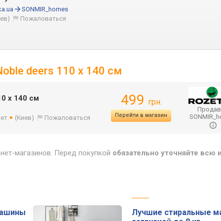
ka.ua
SONMIR_homes
иев)
Пожаловаться
oble deers 110 x 140 см
499
0 x 140 см
грн.
Продав
Перейти в магазин
SONMIR_
лет
(Киев)
Пожаловаться
рнет-магазинов. Перед покупкой
обязательно уточняйте всю
машины
Лучшие стиральные м