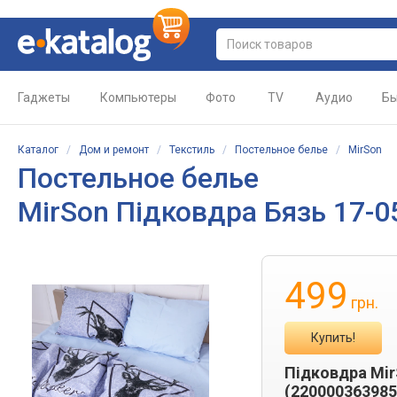
Гаджеты
Компьютеры
Фото
TV
Аудио
Бы
Каталог
/
Дом и ремонт
/
Текстиль
/
Постельное белье
/
MirSon
Постельное белье
MirSon Підковдра Бязь 17-05
499
грн.
Купить!
Підковдра MirS
(220000363985