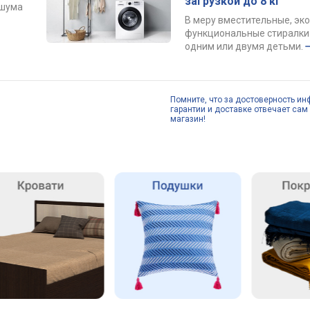
загрузкой до 8 кг
 шума
В меру вместительные, эк
функциональные стиралки 
одним или двумя детьми.
Помните, что за достоверность ин
гарантии и доставке отвечает сам 
магазин!