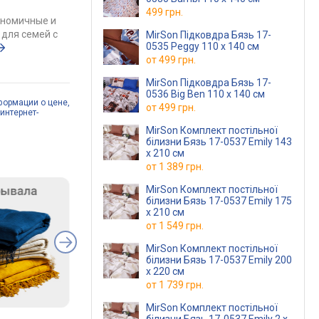
499 грн.
ономичные и
для семей с
MirSon Підковдра Бязь 17-
0535 Peggy 110 x 140 см
от
499 грн.
MirSon Підковдра Бязь 17-
0536 Big Ben 110 x 140 см
формации о цене,
от
499 грн.
интернет-
MirSon Комплект постільної
білизни Бязь 17-0537 Emily 143
x 210 см
от
1 389 грн.
MirSon Комплект постільної
білизни Бязь 17-0537 Emily 175
x 210 см
от
1 549 грн.
MirSon Комплект постільної
білизни Бязь 17-0537 Emily 200
x 220 см
от
1 739 грн.
MirSon Комплект постільної