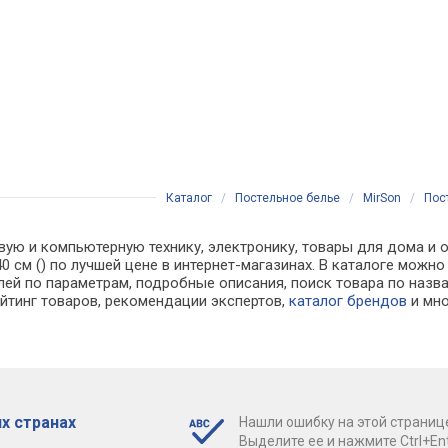
Каталог
/
Постельное белье
/
MirSon
/
Пост
вую и компьютерную технику, электронику, товары для дома и о
140 см () по лучшей цене в интернет-магазинах. В каталоге м
лей по параметрам, подробные описания, поиск товара по назв
ейтинг товаров, рекомендации экспертов,
каталог брендов
и мно
х странах
Нашли ошибку на этой страниц
Выделите ее и нажмите Ctrl+Ent