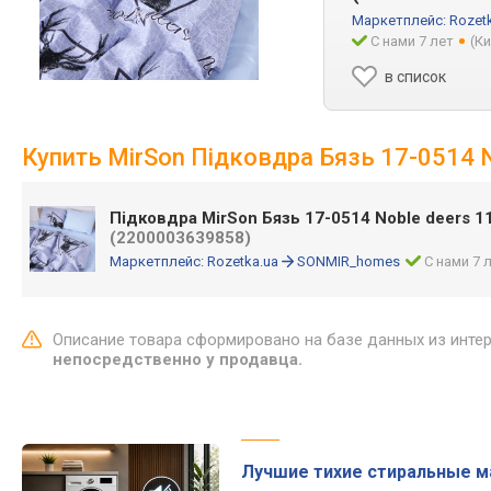
Маркетплейс:
Rozet
С нами 7 лет
(К
в список
Купить MirSon Підковдра Бязь 17-0514 N
Підковдра MirSon Бязь 17-0514 Noble deers 11
(2200003639858)
Маркетплейс:
Rozetka.ua
SONMIR_homes
С нами 7 
Описание товара сформировано на базе данных из инте
непосредственно у продавца.
Лучшие тихие стиральные 