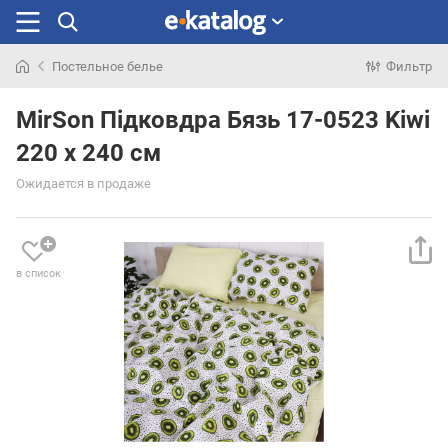
Постельное белье
Фильтр
Искали
раньше
MirSon Підковдра Бязь 17-0523 Kiwi
220 x 240 см
Ожидается в продаже
в список