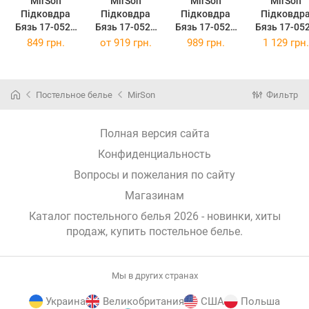
MirSon
MirSon
MirSon
MirSon
Підковдра
Підковдра
Підковдра
Підковдр
Бязь 17-0525
Бязь 17-0525
Бязь 17-0525
Бязь 17-05
Fabulous forest
Fabulous forest
Fabulous forest
Fabulous for
849 грн.
от
919 грн.
989 грн.
1 129 грн.
143 x 210 см
160 x 220 см
175 x 210 см
200 x 220 
Постельное белье
MirSon
Фильтр
Полная версия сайта
Конфиденциальность
Вопросы и пожелания по сайту
Магазинам
Каталог постельного белья 2026 - новинки, хиты
продаж,
купить постельное белье
.
Мы в других странах
Украина
Великобритания
США
Польша