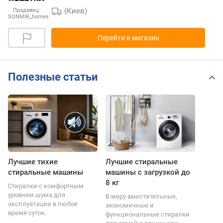
(Киев)
Продавец:
SONMIR_homes
Перейти в магазин
Полезные статьи
Лучшие тихие
Лучшие стиральные
стиральные машины
машины с загрузкой до
8 кг
Стиралки с комфортным
уровнем шума для
В меру вместительные,
эксплуатации в любое
экономичные и
время суток.
функциональные стиралки