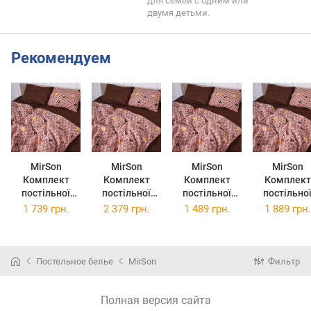
для семей с одним или
двумя детьми.
Рекомендуем
MirSon
MirSon
MirSon
MirSon
Комплект
Комплект
Комплект
Комплект
постільної
постільної
постільної
постільно
білизни Бязь
білизни Бязь
білизни Бязь
білизни Бязь
1 739 грн.
2 379 грн.
1 489 грн.
1 889 грн.
17-0525
17-0525
17-0525
17-0525
Fabulous forest
Fabulous forest
Fabulous forest
Fabulous for
200 x 220 см
2 x 143 x 210
160 x 220 см
220 x 240 
см
Постельное белье
MirSon
Фильтр
Полная версия сайта