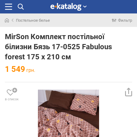
Постельное белье
Фильтр
Искали
раньше
MirSon Комплект постільної
білизни Бязь 17-0525 Fabulous
forest 175 x 210 см
1 549
грн.
в список