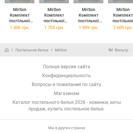
MirSon
MirSon
MirSon
MirSon
Комплект
Комплект
Комплект
Комплект
постільної
постільної
постільної
постільно
білизни Бязь
білизни Бязь
білизни Бязь
білизни Бязь
1 506 грн.
1 703 грн.
1 909 грн.
2 609 грн.
17-0527
17-0527
17-0527
17-0527
Bunnies
Bunnies
Bunnies Євро
Bunnies
Односпальний
Двоспальний
Сімейний
Постельное белье
MirSon
Фильтр
Полная версия сайта
Конфиденциальность
Вопросы и пожелания по сайту
Магазинам
Каталог постельного белья 2026 - новинки, хиты
продаж,
купить постельное белье
.
Мы в других странах