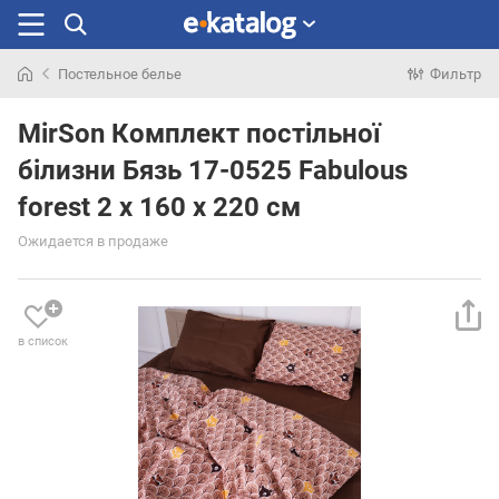
Постельное белье
Фильтр
Искали
раньше
MirSon Комплект постільної
білизни Бязь 17-0525 Fabulous
forest 2 x 160 x 220 см
Ожидается в продаже
в список