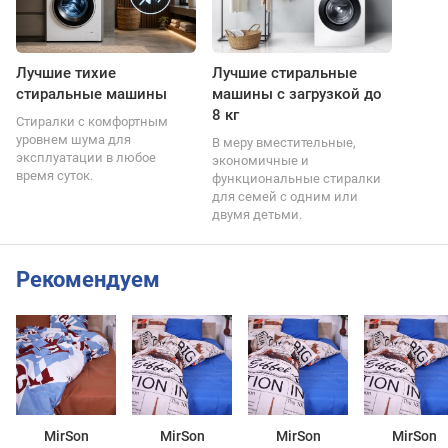
Лучшие тихие
Лучшие стиральные
стиральные машины
машины с загрузкой до
8 кг
Стиралки с комфортным
уровнем шума для
В меру вместительные,
эксплуатации в любое
экономичные и
время суток.
функциональные стиралки
для семей с одним или
двумя детьми.
Рекомендуем
MirSon
MirSon
MirSon
MirSon