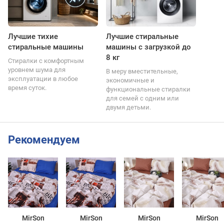
Лучшие тихие
Лучшие стиральные
стиральные машины
машины с загрузкой до
8 кг
Стиралки с комфортным
уровнем шума для
В меру вместительные,
эксплуатации в любое
экономичные и
время суток.
функциональные стиралки
для семей с одним или
двумя детьми.
Рекомендуем
MirSon
MirSon
MirSon
MirSon