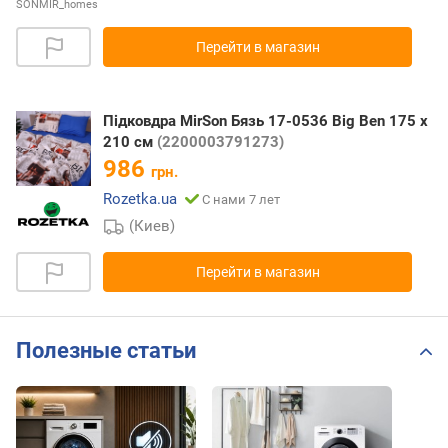
SONMIR_homes
Перейти в магазин
Підковдра MirSon Бязь 17-0536 Big Ben 175 x
210 см
(2200003791273)
986
грн.
Rozetka.ua
С нами 7 лет
(Киев)
Перейти в магазин
Полезные статьи