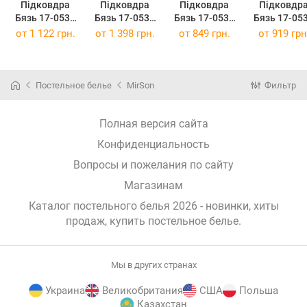
Підковдра
Підковдра
Підковдра
Підковдр
Бязь 17-0536
Бязь 17-0536
Бязь 17-0537
Бязь 17-05
Big Ben 200 x
Big Ben 220 x
Emily 143 x 210
Emily 160 x 
от
1 122 грн.
от
1 398 грн.
от
849 грн.
от
919 грн
220 см
240 см
см
см
Постельное белье
MirSon
Фильтр
Полная версия сайта
Конфиденциальность
Вопросы и пожелания по сайту
Магазинам
Каталог постельного белья 2026 - новинки, хиты
продаж,
купить постельное белье
.
Мы в других странах
Украина
Великобритания
США
Польша
Казахстан