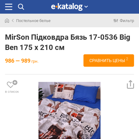
Постельное белье
Фильтр
Искали
раньше
MirSon Підковдра Бязь 17-0536 Big
Ben 175 x 210 см
2
986 — 989
СРАВНИТЬ ЦЕНЫ
грн.
в список