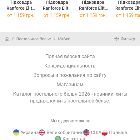
Підковдра
Підковдра
Підковдра
Підковдр
Ranforce Elite
Ranforce Elite
Ranforce Elite
Ranforce Eli
17-4735
14-4121 Blanco
19-4150 Ofelia
11-2107 Whi
от
1 159 грн.
от
1 159 грн.
от
1 159 грн.
от
1 159 гр
Caterina 200 x
200 x 220 см
200 x 220 см
200x220 с
220 см
Постельное белье
MirSon
Фильтр
Полная версия сайта
Конфиденциальность
Вопросы и пожелания по сайту
Магазинам
Каталог постельного белья 2026 - новинки, хиты
продаж,
купить постельное белье
.
Мы в других странах
Украина
Великобритания
США
Польша
Казахстан