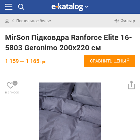
Постельное белье
Фильтр
Искали
раньше
MirSon Підковдра Ranforce Elite 16-
5803 Geronimo 200x220 см
2
1 159 — 1 165
СРАВНИТЬ ЦЕНЫ
грн.
в список