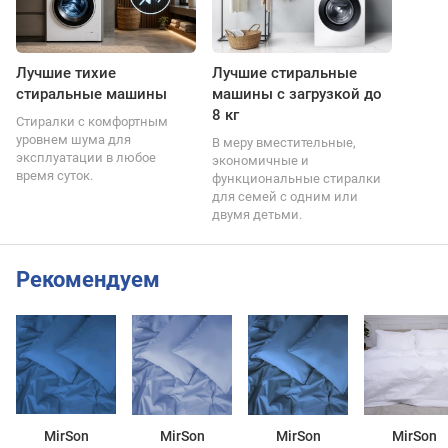
Лучшие тихие
Лучшие стиральные
стиральные машины
машины с загрузкой до
8 кг
Стиралки с комфортным
уровнем шума для
В меру вместительные,
эксплуатации в любое
экономичные и
время суток.
функциональные стиралки
для семей с одним или
двумя детьми.
Рекомендуем
MirSon
MirSon
MirSon
MirSon