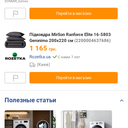
SONMIR_homes
Перейти в магазин
Підковдра MirSon Ranforce Elite 16-5803
Geronimo 200х220 см
(2200004637686)
1 165
грн.
Rozetka.ua
С нами 7 лет
(Киев)
Перейти в магазин
Полезные статьи