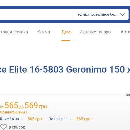
только постельное белье
товая техника
Климат
Дом
Детские товары
Авт
 Elite 16-5803 Geronimo 150 
Ка
565
569
грн.
от
до
Сравнить цены
→
2
Rozetka.ua
→
565 грн.
Rozetka.ua
→
569 грн.
в список