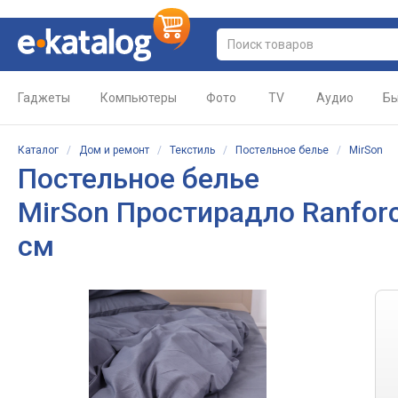
Гаджеты
Компьютеры
Фото
TV
Аудио
Бы
Каталог
/
Дом и ремонт
/
Текстиль
/
Постельное белье
/
MirSon
Постельное белье
MirSon Простирадло Ranforce
см