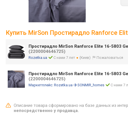
Купить MirSon Простирадло Ranforce Eli
Простирадло MirSon Ranforce Elite 16-5803 G
(2200004646725)
Rozetka.ua
С нами 7 лет
(Киев)
Пожаловаться
Простирадло MirSon Ranforce Elite 16-5803 Ge
(2200004646725)
Маркетплейс:
Rozetka.ua
SONMIR_homes
С нами 7 
Описание товара сформировано на базе данных из инте
непосредственно у продавца.