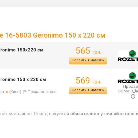
te 16-5803 Geronimo 150 х 220 см
565
eronimo 150х220 см
грн.
Перейти в магазин
569
ronimo 150 х 220 см
грн.
Продав
Перейти в магазин
SONMIR_
лет
(Киев)
Пожаловаться
рнет-магазинов. Перед покупкой
обязательно уточняйте всю