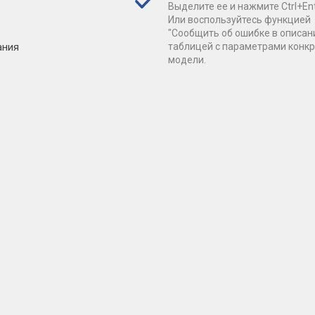
Выделите ее и нажмите Ctrl+Ent
Или воспользуйтесь функцией
"Сообщить об ошибке в описан
ания
таблицей с параметрами конк
модели.