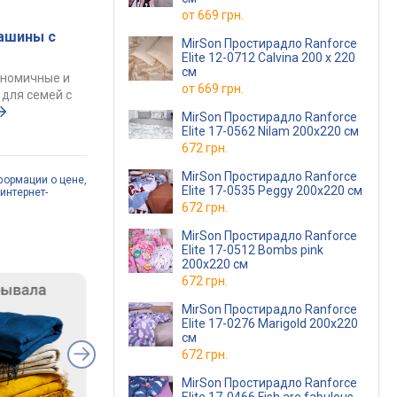
от
669 грн.
ашины с
MirSon Простирадло Ranforce
Elite 12-0712 Calvina 200 х 220
см
ономичные и
от
669 грн.
для семей с
MirSon Простирадло Ranforce
Elite 17-0562 Nilam 200х220 см
672 грн.
MirSon Простирадло Ranforce
формации о цене,
Elite 17-0535 Peggy 200x220 см
интернет-
672 грн.
MirSon Простирадло Ranforce
Elite 17-0512 Bombs pink
200х220 см
672 грн.
MirSon Простирадло Ranforce
Elite 17-0276 Marigold 200x220
см
672 грн.
MirSon Простирадло Ranforce