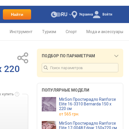
RU
Найти
Украина
Войти
о
Инструмент
Туризм
Спорт
Мода и аксессуары
ПОДБОР ПО ПАРАМЕТРАМ
х 220
ПОПУЛЯРНЫЕ МОДЕЛИ
к купить
MirSon Простирадло Ranforce
Elite 16-3310 Bernarda 150 х
220 см
от
565 грн.
MirSon Простирадло Ranforce
Elite 17-0048 Edgar 150x220 см