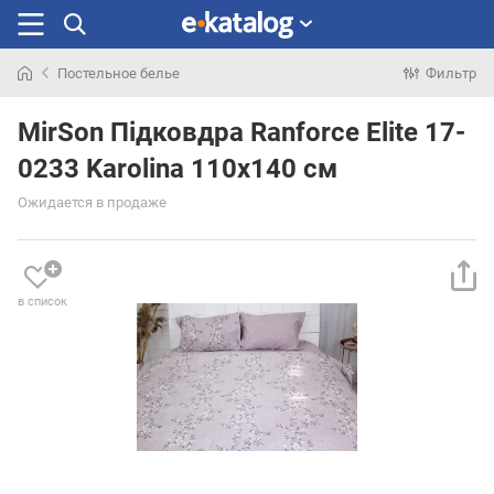
Постельное белье
Фильтр
Искали
раньше
MirSon Підковдра Ranforce Elite 17-
0233 Karolina 110x140 см
Ожидается в продаже
в список