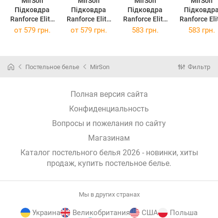
MirSon
MirSon
MirSon
MirSon
Підковдра
Підковдра
Підковдра
Підковдр
Ranforce Elite
Ranforce Elite
Ranforce Elite
Ranforce Eli
17-0006
17-0014
17-0540 Irene
17-0519
от
579 грн.
от
579 грн.
583 грн.
583 грн.
Donata 110 x
Graciana 110 x
110x140см
Duende
140 см
140 см
110x140с
Постельное белье
MirSon
Фильтр
Полная версия сайта
Конфиденциальность
Вопросы и пожелания по сайту
Магазинам
Каталог постельного белья 2026 - новинки, хиты
продаж,
купить постельное белье
.
Мы в других странах
Украина
Великобритания
США
Польша