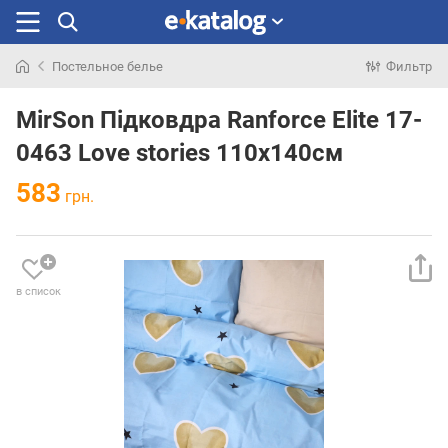
Постельное белье
Фильтр
Искали
раньше
MirSon Підковдра Ranforce Elite 17-
0463 Love stories 110x140см
583
грн.
в список